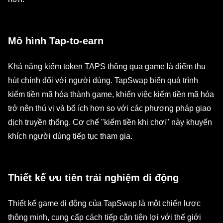
Mô hình Tap-to-earn
Khả năng kiếm token TAPS thông qua game là điểm thu
hút chính đối với người dùng. TapSwap biến quá trình
kiếm tiền mã hóa thành game, khiến việc kiếm tiền mã hóa
trở nên thú vị và bổ ích hơn so với các phương pháp giao
dịch truyền thống. Cơ chế "kiếm tiền khi chơi" này khuyến
khích người dùng tiếp tục tham gia.
Thiết kế ưu tiên trải nghiệm di động
Thiết kế game di động của TapSwap là một chiến lược
thông minh, cung cấp cách tiếp cận tiện lợi với thế giới