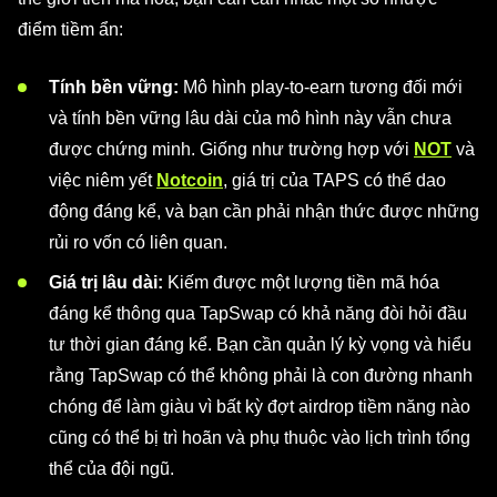
điểm tiềm ẩn:
Tính bền vững:
Mô hình play-to-earn tương đối mới
và tính bền vững lâu dài của mô hình này vẫn chưa
được chứng minh. Giống như trường hợp với
NOT
và
việc niêm yết
Notcoin
, giá trị của TAPS có thể dao
động đáng kể, và bạn cần phải nhận thức được những
rủi ro vốn có liên quan.
Giá trị lâu dài:
Kiếm được một lượng tiền mã hóa
đáng kể thông qua TapSwap có khả năng đòi hỏi đầu
tư thời gian đáng kể. Bạn cần quản lý kỳ vọng và hiểu
rằng TapSwap có thể không phải là con đường nhanh
chóng để làm giàu vì bất kỳ đợt airdrop tiềm năng nào
cũng có thể bị trì hoãn và phụ thuộc vào lịch trình tổng
thể của đội ngũ.