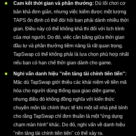
Cam kết thời gian và phần thưởng:
Dù lối chơi cơ
bản khá đơn giản, nhưng việc kiếm được một lượng
TAPS ổn định có thể đòi hỏi bạn phải dành nhiều thời
gian. Điều này có thể không khả thi đối với lịch trình
của mọi người. Do đó, việc cân bằng giữa thời gian
đầu tư và phần thưởng tiềm năng là rất quan trọng.
TapSwap có thể không phải là lựa chọn phù hợp nhất
nếu bạn có hạn chế thời gian dành cho game.
Nghi vấn danh hiệu "nền tảng tài chính tiên tiến":
Mặc dù TapSwap giới thiệu các khái niệm về tiền mã
hóa cho người dùng thông qua giao diện game,
nhưng điều đó không đồng nghĩa với kiến thức
chuyên môn tài chính thực tế khi một số nhà phê bình
cho rằng TapSwap chỉ đơn thuần là một “ứng dụng
chạm màn hình” khác. Do đó, nghi vấn về danh hiệu
"nền tảng tài chính tiên tiến" có thể xảy ra.