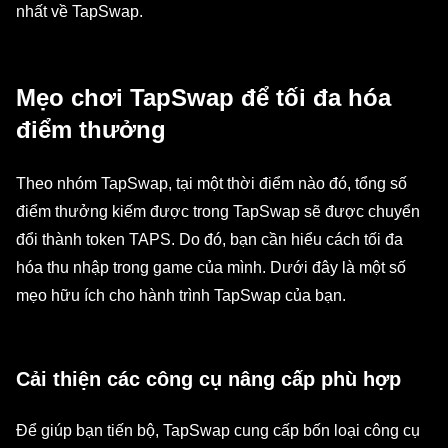
nhất về TapSwap.
Mẹo chơi TapSwap để tối đa hóa
điểm thưởng
Theo nhóm TapSwap, tại một thời điểm nào đó, tổng số
điểm thưởng kiếm được trong TapSwap sẽ được chuyển
đổi thành token TAPS. Do đó, bạn cần hiểu cách tối đa
hóa thu nhập trong game của mình. Dưới đây là một số
mẹo hữu ích cho hành trình TapSwap của bạn.
Cải thiện các công cụ nâng cấp phù hợp
Để giúp bạn tiến bộ, TapSwap cung cấp bốn loại công cụ