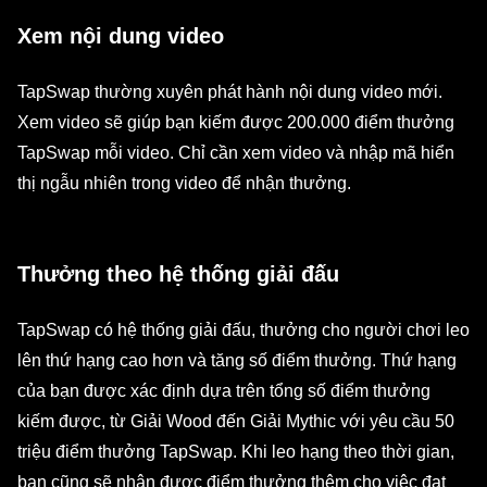
Xem nội dung video
TapSwap thường xuyên phát hành nội dung video mới.
Xem video sẽ giúp bạn kiếm được 200.000 điểm thưởng
TapSwap mỗi video. Chỉ cần xem video và nhập mã hiển
thị ngẫu nhiên trong video để nhận thưởng.
Thưởng theo hệ thống giải đấu
TapSwap có hệ thống giải đấu, thưởng cho người chơi leo
lên thứ hạng cao hơn và tăng số điểm thưởng. Thứ hạng
của bạn được xác định dựa trên tổng số điểm thưởng
kiếm được, từ Giải Wood đến Giải Mythic với yêu cầu 50
triệu điểm thưởng TapSwap. Khi leo hạng theo thời gian,
bạn cũng sẽ nhận được điểm thưởng thêm cho việc đạt