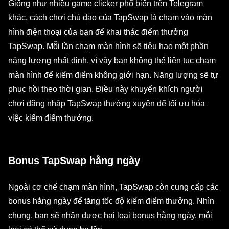
Giống như nhiều game clicker phổ biến trên Telegram
khác, cách chơi chủ đạo của TapSwap là chạm vào màn
hình điện thoại của bạn để khai thác điểm thưởng
TapSwap. Mỗi lần chạm màn hình sẽ tiêu hao một phần
năng lượng nhất định, vì vậy bạn không thể liên tục chạm
màn hình để kiếm điểm không giới hạn. Năng lượng sẽ tự
phục hồi theo thời gian. Điều này khuyến khích người
chơi đăng nhập TapSwap thường xuyên để tối ưu hóa
việc kiếm điểm thưởng.
Bonus TapSwap hằng ngày
Ngoài cơ chế chạm màn hình, TapSwap còn cung cấp các
bonus hằng ngày để tăng tốc độ kiếm điểm thưởng. Nhìn
chung, bạn sẽ nhận được hai loại bonus hằng ngày, mỗi