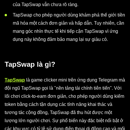
của TapSwap vẫn chưa rõ ràng.
TapSwap cho phép người dùng khám phá thế giới tiền
mã hóa một cách đơn giản và hấp dẫn. Tuy nhiên, cần
mang góc nhìn thực tế khi tiếp cận TapSwap vì ứng
dụng này không đảm bảo mang lại sự giàu có.
TapSwap là gì?
TapSwap
là game clicker mini trên ứng dụng Telegram mà
đội ngũ TapSwap gọi là "nền tảng tài chính tiên tiến". Với
lối chơi click-to-earn đơn giản, cho phép người dùng kiếm
token bằng cách tận dụng các tính năng khai thác và
tương tác cộng đồng, TapSwap đã thu hút được một
lượng lớn người chơi. Sự phổ biến này đặc biệt nổi bật ở
các khu vực có tỷ lệ sử dụng điện thoại di động cao và mối