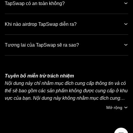
TapSwap có an toàn không?
Khi nào airdrop TapSwap diễn ra?
Tương lai của TapSwap sẽ ra sao?
Tuyên bố miễn trừ trách nhiệm
Nội dung này chỉ nhằm mục đích cung cấp thông tin và có
thể sẽ bao gồm các sản phẩm không được cung cấp ở khu
vực của bạn. Nội dung này không nhằm mục đích cung
cấp (i) lời khuyên đầu tư hoặc khuyến nghị đầu tư, (ii) lời
Mở rộng
đề nghị hoặc chào mời mua, bán hoặc nắm giữ crypto/tài
sản kỹ thuật số hoặc (iii) lời khuyên về tài chính, kế toán,
pháp lý hoặc thuế. Việc nắm giữ crypto/tài sản kỹ thuật số,