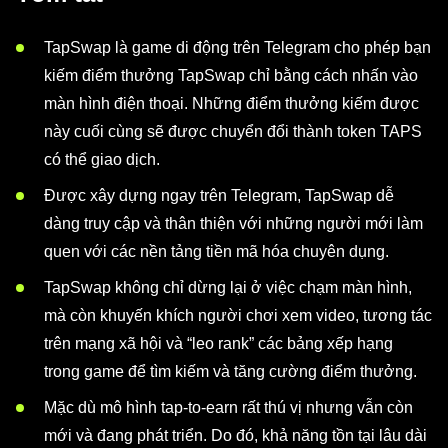
TapSwap là game di động trên Telegram cho phép bạn
kiếm điểm thưởng TapSwap chỉ bằng cách nhấn vào
màn hình điện thoại. Những điểm thưởng kiếm được
này cuối cùng sẽ được chuyển đổi thành token TAPS
có thể giao dịch.
Được xây dựng ngay trên Telegram, TapSwap dễ
dàng truy cập và thân thiện với những người mới làm
quen với các nền tảng tiền mã hóa chuyên dụng.
TapSwap không chỉ dừng lại ở việc chạm màn hình,
mà còn khuyến khích người chơi xem video, tương tác
trên mạng xã hội và “leo rank” các bảng xếp hạng
trong game để tìm kiếm và tăng cường điểm thưởng.
Mặc dù mô hình tap-to-earn rất thú vị nhưng vẫn còn
mới và đang phát triển. Do đó, khả năng tồn tại lâu dài