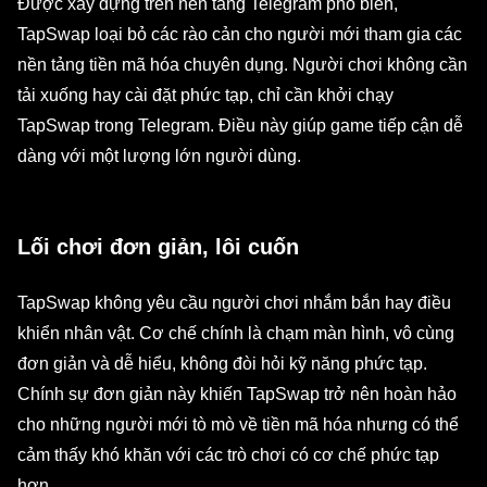
Được xây dựng trên nền tảng Telegram phổ biến,
TapSwap loại bỏ các rào cản cho người mới tham gia các
nền tảng tiền mã hóa chuyên dụng. Người chơi không cần
tải xuống hay cài đặt phức tạp, chỉ cần khởi chạy
TapSwap trong Telegram. Điều này giúp game tiếp cận dễ
dàng với một lượng lớn người dùng.
Lối chơi đơn giản, lôi cuốn
TapSwap không yêu cầu người chơi nhắm bắn hay điều
khiển nhân vật. Cơ chế chính là chạm màn hình, vô cùng
đơn giản và dễ hiểu, không đòi hỏi kỹ năng phức tạp.
Chính sự đơn giản này khiến TapSwap trở nên hoàn hảo
cho những người mới tò mò về tiền mã hóa nhưng có thể
cảm thấy khó khăn với các trò chơi có cơ chế phức tạp
hơn.