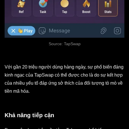
Source: TapSwap
Với gần 20 triệu người dùng hàng ngày, sự phổ biến đáng
kinh ngạc của TapSwap có thể được cho là do sự kết hợp
của nhiều yếu tố đáp ứng sở thích của đối tượng tò mò về
tiền mã hóa.
Khả năng tiếp cận