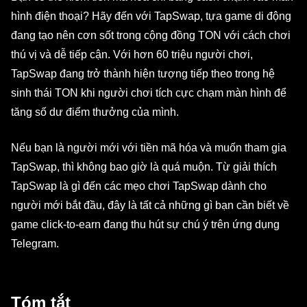
hình điện thoại? Hãy đến với TapSwap, tựa game di động
đang tạo nên cơn sốt trong cộng đồng TON với cách chơi
thú vị và dễ tiếp cận. Với hơn 60 triệu người chơi,
TapSwap đang trở thành hiện tượng tiếp theo trong hệ
sinh thái TON khi người chơi tích cực chạm màn hình để
tăng số dư điểm thưởng của mình.
Nếu bạn là người mới với tiền mã hóa và muốn tham gia
TapSwap, thì không bao giờ là quá muộn. Từ giải thích
TapSwap là gì đến các mẹo chơi TapSwap dành cho
người mới bắt đầu, đây là tất cả những gì bạn cần biết về
game click-to-earn đang thu hút sự chú ý trên ứng dụng
Telegram.
Tóm tắt