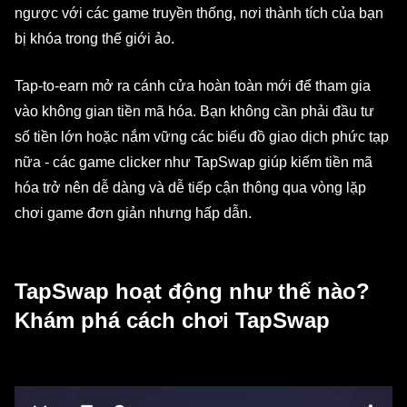
ngược với các game truyền thống, nơi thành tích của bạn
bị khóa trong thế giới ảo.
Tap-to-earn mở ra cánh cửa hoàn toàn mới để tham gia
vào không gian tiền mã hóa. Bạn không cần phải đầu tư
số tiền lớn hoặc nắm vững các biểu đồ giao dịch phức tạp
nữa - các game clicker như TapSwap giúp kiếm tiền mã
hóa trở nên dễ dàng và dễ tiếp cận thông qua vòng lặp
chơi game đơn giản nhưng hấp dẫn.
TapSwap hoạt động như thế nào?
Khám phá cách chơi TapSwap