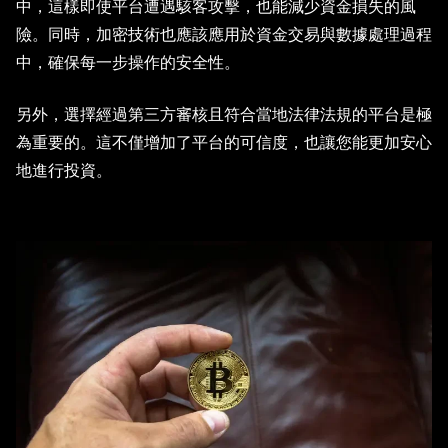
中，這樣即使平台遭遇駭客攻擊，也能減少資金損失的風
險。同時，加密技術也應該應用於資金交易與數據處理過程
中，確保每一步操作的安全性。
另外，選擇經過第三方審核且符合當地法律法規的平台是極
為重要的。這不僅增加了平台的可信度，也讓您能更加安心
地進行投資。