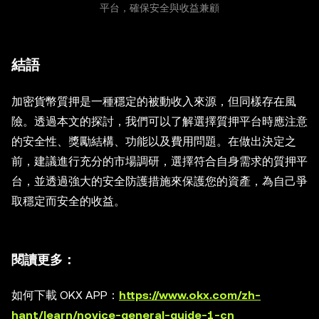
平台，確保安全與收益兼顧
結語
加密貨幣質押是一種穩定的被動收入來源，但同樣存在風
險。透過本文的探討，我們可以了解選擇質押平台時應注意
的安全性、獎勵結構、功能以及費用問題。在做出決定之
前，建議進行充分的市場調研，選擇符合自身需求的質押平
台，並透過強大的安全防護措施來保護您的資產，為自己爭
取穩定而安全的收益。
閱讀更多：
如何下載 OKX APP：
https://www.okx.com/zh-
hant/learn/novice-general-guide-1-cn