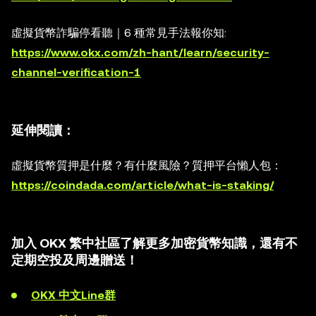
虛擬貨幣詐騙停看聽｜6 種常見手法報你知
:
https://www.okx.com/zh-hant/learn/security-
channel-verification-1
延伸閱讀：
虛擬貨幣質押是什麼？有什麼風險？質押平台懶人包
：
https://coindada.com/article/what-is-staking/
加入 OKX 繁中社區了解更多加密貨幣知識，還有不
定期空投及周邊贈送！
OKX 中文Line群