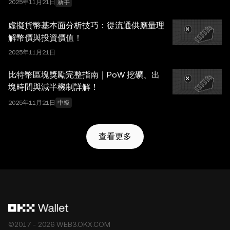
2025年11月21日
新手
虛擬貨幣基本面分析技巧：從流通供應量理
解幣價與投資價值！
2025年11月21日
比特幣區塊獎勵完整指南｜PoW 挖礦、出
塊時間與減半機制詳解！
2025年11月21日
中級
查看更多
©2017 - 2026 WEB3.OKX.COM