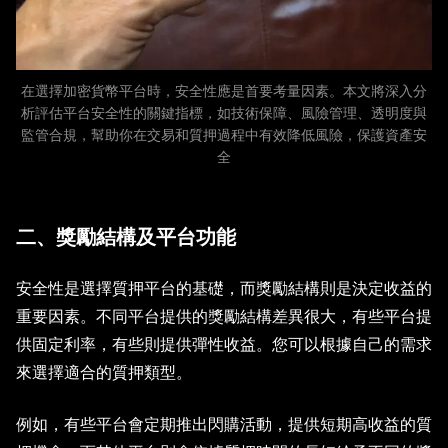
在選擇加密貨幣平台時，安全性應是首要考量因素。本文將深入分
析評估平台安全性的關鍵指標，如技術保障、風險管理、透明度與
監管合規，幫助你在交易和質押過程中有效降低風險，保護資產安
全
二、獎勵結構及平台功能
安全性是選擇質押平台的基礎，而獎勵結構則是決定收益的
重要因素。不同平台提供的獎勵結構差異很大，有些平台提
供固定利率，有些則提供彈性收益。您可以根據自己的需求
來選擇適合的質押類型。
例如，有些平台會定期推出閃購活動，提供短期高收益的質