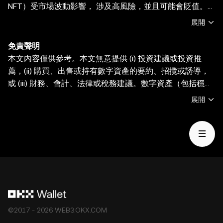
NFT）受市場波動影響， 涉及高風險，並且可能會貶值。
關於交易或持有數字資產是否適合您的相關問題，請諮詢您
展開
的法律/稅務/投資專業人士。OKX Web3 錢包僅為一種自託
管錢包軟件服務，讓您可以發現並與第三方平臺交互，OKX
免責聲明
Web3 錢包無法控制此類第三方平臺的服務，也不對其承擔
本文內容僅供參考。本文無意提供 (i) 投資建議或投資推
任何責任。並非所有產品均在所有地區提供。OKX Web3
薦，(ii) 購買、出售或持有數字資產的要約、招攬或誘導，
錢包及其相關服務不是由 OKX 交易所提供的，並受 OKX
或 (iii) 財務、會計、法律或稅務建議。數字資產（包括穩定
Web3 生態系統服務條款的約束。
幣和 NFT）受市場波動影響， 涉及高風險，並且可能會貶
展開
值。關於交易或持有數字資產是否適合您的相關問題，請諮
詢您的法律/稅務/投資專業人士。OKX Web3 錢包僅爲一種
自託管錢包軟件服務，讓您可以發現並與第三方平臺交互，
OKX Web3 錢包無法控制此類第三方平臺的服務，也不對
其承擔任何責任。並非所有產品均在所有地區提供。OKX
Web3 錢包及其相關服務不是由 OKX 交易所提供的，並受
OKX Web3 生態系統服務條款
的約束。
©2017 - 2026 WEB3.OKX.COM