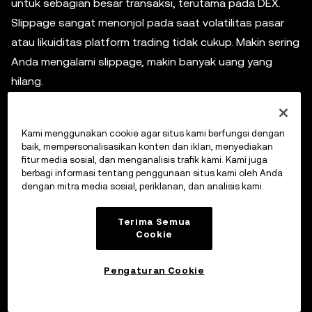
untuk sebagian besar transaksi, terutama pada DEX.
Slippage sangat menonjol pada saat volatilitas pasar
atau likuiditas platform trading tidak cukup. Makin sering
Anda mengalami slippage, makin banyak uang yang
hilang.
Kami menggunakan cookie agar situs kami berfungsi dengan
Bagaimana Cara Menghindari Slippage?
baik, mempersonalisasikan konten dan iklan, menyediakan
fitur media sosial, dan menganalisis trafik kami. Kami juga
berbagi informasi tentang penggunaan situs kami oleh Anda
Slippage tidak dapat sepenuhnya dihindari, tetapi
dengan mitra media sosial, periklanan, dan analisis kami.
kerugian yang disebabkan oleh slippage dapat dikurangi.
Pertama, hanya lakukan trading di platform dengan
Terima Semua
Cookie
likuiditas yang baik dan infrastruktur yang mapan.
Sebaiknya, pilih juga aset dengan volume trading dan
Pengaturan Cookie
likuiditas yang tinggi. Selain itu, daripada membuat order
dalam jumlah besar secara langsung, Anda dapat