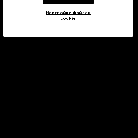
Настройки файлов
cookie
©2017 - 2026 WEB3.OKX.COM
Русский/USD