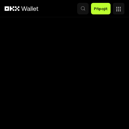
Přeskočit na hlavní obsah
Připojit