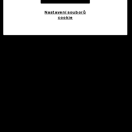
Nastavení souborů
cookie
©2017 - 2026 WEB3.OKX.COM
Čeština/USD