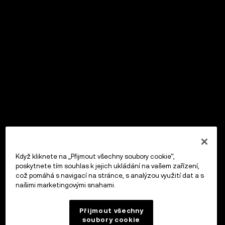
Když kliknete na „Přijmout všechny soubory cookie“,
poskytnete tím souhlas k jejich ukládání na vašem zařízení,
což pomáhá s navigací na stránce, s analýzou využití dat a s
našimi marketingovými snahami.
Přijmout všechny
soubory cookie