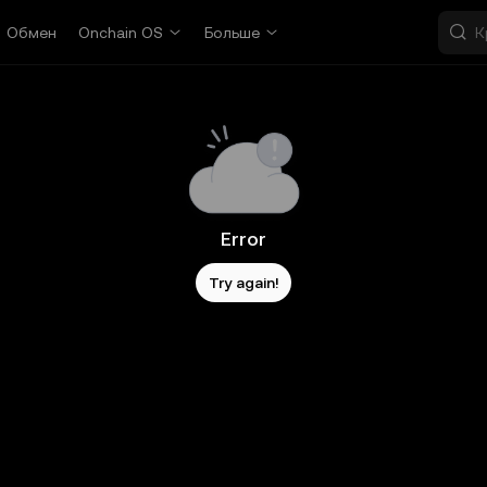
Обмен
Onchain OS
Больше
Error
Try again!