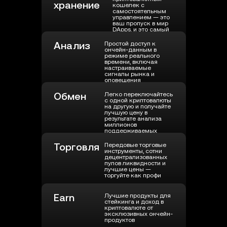
хранение
кошелек с
самостоятельным
управлением — это
ваш пропуск в мир
DApps, и это самый
надежный кошелек
Анализ
Простой доступ к
ончейн-данным в
режиме реального
времени, включая
настраиваемые
сигналы рынка и
оповещения
Обмен
Легко переключайтесь
с одной криптовалюты
на другую и получайте
лучшую цену в
результате анализа
миллионов
поддерживаемых
токенов
Торговля
Передовые торговые
инструменты, сотни
децентрализованных
пулов ликвидности и
лучшие цены —
торгуйте как профи
Earn
Лучшие продукты для
стейкинга и доход в
криптовалюте от
эксклюзивных ончейн-
продуктов