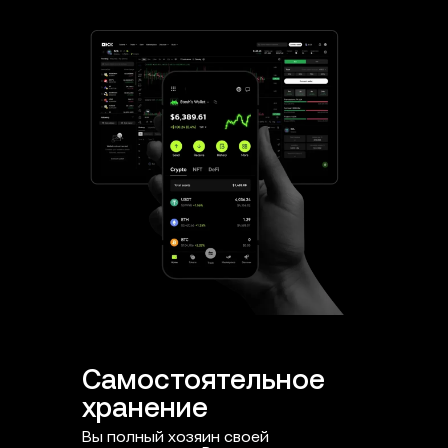
Самостоятельное
Проак
хранение
Ежедневна
таких угр
Вы полный хозяин своей
домены и 