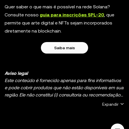
Quer saber o que mais é possível na rede Solana?
Consulte nosso
guia para inscrições SPL-20
, que
permite que arte digital e NFTs sejam incorporados
diretamente na blockchain.
Saiba mais
Aviso legal
Este conteúdo é fornecido apenas para fins informativos
e pode cobrir produtos que não estão disponíveis em sua
região. Ele não constitui (i) consultoria ou recomendação
de investimento; (ii) uma oferta ou solicitação para
Expandir
comprar, vender ou manter criptomoedas/ativos digitais;
ou (iii) consultoria financeira, contábil, jurídica ou fiscal. O
holding de criptomoedas/ativos digitais, incluindo