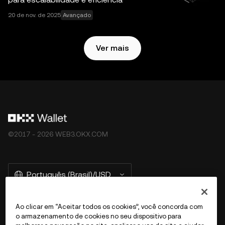
Ecossistema OKX Web3
.
20 de nov. de 2025
Avançado
Ver mais
©2017 - 2026 WEB3.OKX.COM
Português (Brasil)/USD
Ao clicar em “Aceitar todos os cookies”, você concorda com
o armazenamento de cookies no seu dispositivo para
Mais sobre a OKX Web3