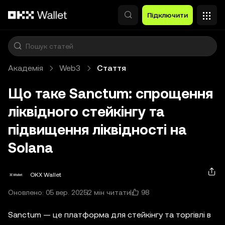
Перейти до основного вмісту
Підключити
Академія
Web3
Стаття
Що таке Sanctum: спрощення
ліквідного стейкінгу та
підвищення ліквідності на
Solana
OKX Wallet
98
Оновлено: 05 вер. 2025
2 мін читати
Sanctum — це платформа для стейкінгу та торгівлі в