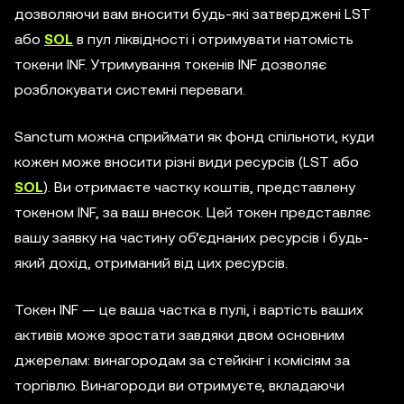
дозволяючи вам вносити будь-які затверджені LST
або
SOL
в пул ліквідності і отримувати натомість
токени INF. Утримування токенів INF дозволяє
розблокувати системні переваги.
Sanctum можна сприймати як фонд спільноти, куди
кожен може вносити різні види ресурсів (LST або
SOL
). Ви отримаєте частку коштів, представлену
токеном INF, за ваш внесок. Цей токен представляє
вашу заявку на частину об’єднаних ресурсів і будь-
який дохід, отриманий від цих ресурсів.
Токен INF — це ваша частка в пулі, і вартість ваших
активів може зростати завдяки двом основним
джерелам: винагородам за стейкінг і комісіям за
торгівлю. Винагороди ви отримуєте, вкладаючи