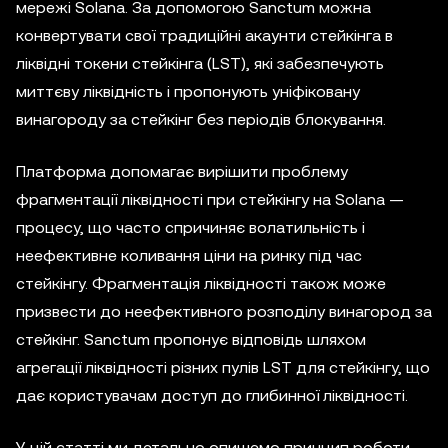
мережі Solana. За допомогою Sanctum можна
конвертувати свої традиційні акаунти стейкінга в
ліквідні токени стейкінга (LST), які забезпечують
миттєву ліквідність і пропонують уніфіковану
винагороду за стейкінг без періодів блокування.
Платформа допомагає вирішити проблему
фрагментації ліквідності при стейкінгу на Solana —
процесу, що часто спричиняє волатильність і
неефективне коливання ціни на ринку під час
стейкінгу. Фрагментація ліквідності також може
призвести до неефективного розподілу винагород за
стейкінг. Sanctum пропонує відповідь шляхом
агрегації ліквідності різних пулів LST для стейкінгу, що
дає користувачам доступ до глибинної ліквідності.
У цій статті ми детально опишемо принцип роботи