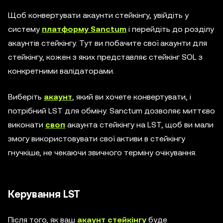
Щоб конвертувати акаунти стейкінгу, увійдіть у
систему
платформу Sanctum
і перейдіть до розділу
акаунтів стейкінгу. Тут ви побачите свої акаунти для
стейкінгу, кожен з яких представляє стейкінг SOL з
конкретними валідаторами.
Виберіть
акаунт
, який ви хочете конвертувати, і
потрібний LST для обміну. Sanctum дозволяє миттєво
виконати
своп
акаунта стейкінгу на LST, щоб ви мали
змогу використовувати свої активи в стейкінгу
гнучкіше, не чекаючи звичного терміну очікування.
Керування LST
Після того, як ваш
акаунт стейкінгу
буде