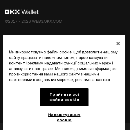
©2017 - 2026 WEB3.OKX.COM
Українська/USD
Ми використовуємо файли cookie, щоб дозволити нашому
сайту працювати належним чином, персоналізувати
контент і рекламу, надавати функції соціальних мереж і
аналізувати наш трафік. Ми також ділимося інформацією
Більше про OKX Web3
про використання вами нашого сайту з нашими
партнерами в соціальних мережах, рекламі і аналітиці.
Продукт
Прийняти всі
файли сookie
Підтримка
Налаштування
cookie
Чи була ця інформація