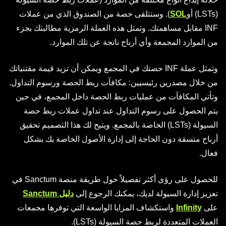
(LSTs) أو
SOL
). وستتلقى حصة من الصندوق الذي من عملات
INF مقابل مساهمتك. وتمثل هذه العملة الرمزية مطالبتك بجزء
من الموارد المجمعة وأي أرباح ناتجة عن تلك الموارد.
وتمثل عملة INF حصتك في المجمع ويمكن أن تزيد قيمة مقتنياتك
من خلال مصدرين رئيسيين: مكافآت ربط الحصة ورسوم التداول.
وتأتي المكافآت من عمليات ربط الحصة داخل المجمع، في حين
يتم الحصول على رسوم التداول عند تداول عملات ربط حصة
السيولة (LSTs) الخاصة بالمجمع. ويتيح لك هذا التصميم تحقيق
أرباح متسقة دون الحاجة إلى إدارة الأصول الخاصة بك بشكل
فعال.
للحصول على رؤى أكثر تفصيلاً حول طريقة منصة Sanctum في
تعزيز إدارة السيولة لديك، يمكنك الرجوع إلى
دليل Sanctum
على
Infinity
واستكشاف المزايا الواسعة التي توفرها مجمعات
العملات المتعددة لربط حصة السيولة (LSTs).