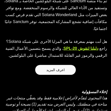
تم بناء منصة Sanctum على شبكة البلوكشين الخاصة بـ Solana،
وتستفيد من الأداء العالي للشبكة والرسوم المنخفضة. ومع توافر
بعض الميزات مثل Solana Wonderland التي تقدم فرص كسب
مكافآت إضافية تشجع المشاركة المجتمعية، توفر Sanctum جانبًا
اجتماعيًا.
هل أنت مهتم بمعرفة ما هي المزايا الأخرى على شبكة Solana؟
راجع
دليلنا لنقوش SPL-20
، والذي يسمح بتضمين الأعمال الفنية
الرقمي والرموز غير القابلة للاستبدال مباشرةً على البلوكشين.
اعرف المزيد
إخلاء المسؤولية
هذا المحتوى مُقدَّم لأغراض إعلامية فقط وقد يغطّي منتجات غير
متاحة في منطقتك. وليس الغرض منه تقديم (1) نصيحة أو توصية
استثمارية، (2) أو عرض أو التماس لشراء الأصول أو العملات