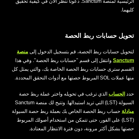
الرئيسية لمنصة Sanctum. دعونا ننظر الآن في كيفية تحقيق
كليهما.
تحويل حسابات ربط الحصة
لتحويل حسابات ربط الحصة، قم بتسجيل الدخول إلى
منصة
Sanctum
وانتقل إلى قسم "حسابات ربط الحصة". وفي هذا
القسم سترى حسابات ربط الحصة الخاصة بك، والتي يمثل كل
منها عملات SOL المربوط حصتها مع أدوات التحقق المحددة.
حدد
الحساب
الذي ترغب في تحويله واختر عملة ربط حصة
السيولة (LST) التي تريد استبدالها. وتتيح لك منصة Sanctum
مبادلة
حساب ربط الحصة الخاص بك بعملة ربط حصة السيولة
(LST) على الفور، حتى تتمكن من استخدام أصولك المربوط
حصتها بشكل أكثر مرونة، دون فترة الانتظار المعتادة.