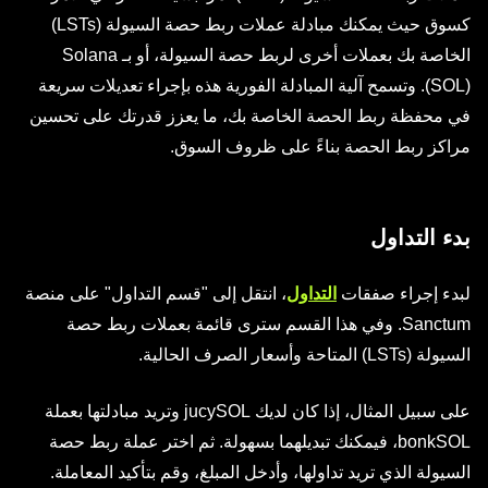
كسوق حيث يمكنك مبادلة عملات ربط حصة السيولة (LSTs)
الخاصة بك بعملات أخرى لربط حصة السيولة، أو بـ Solana
(SOL). وتسمح آلية المبادلة الفورية هذه بإجراء تعديلات سريعة
في محفظة ربط الحصة الخاصة بك، ما يعزز قدرتك على تحسين
مراكز ربط الحصة بناءً على ظروف السوق.
بدء التداول
لبدء إجراء صفقات
التداول
، انتقل إلى "قسم التداول" على منصة
Sanctum. وفي هذا القسم سترى قائمة بعملات ربط حصة
السيولة (LSTs) المتاحة وأسعار الصرف الحالية.
على سبيل المثال، إذا كان لديك jucySOL وتريد مبادلتها بعملة
bonkSOL، فيمكنك تبديلهما بسهولة. ثم اختر عملة ربط حصة
السيولة الذي تريد تداولها، وأدخل المبلغ، وقم بتأكيد المعاملة.