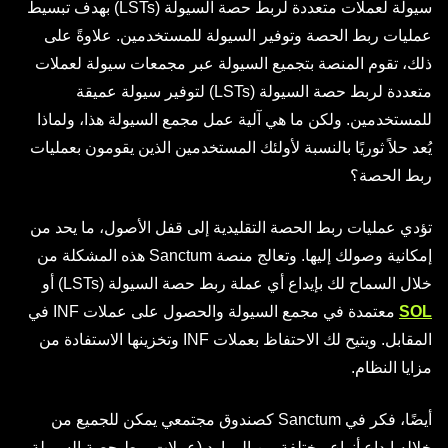
سيولة لعملات متعددة لربط حصة السيولة (LSTs) بهدف تبسيط
عمليات ربط الحصة وتوفير السيولة للمستخدمين. علاوةً على
ذلك، تقوم المنصة بتجميع السيولة عبر مجمعات سيولة لعملات
متعددة لربط حصة السيولة (LSTs) لتوفير سيولة عميقة
للمستخدمين. ولكن ما هي آلية عمل مجمع السيولة هذا، ولماذا
يُعد حلاً ثوريًا بالنسبة لأولئك المستخدمين الذين يقومون بعمليات
ربط الحصة؟
تؤدي عمليات ربط الحصة التقليدية إلى قفل الأصول، ما يحد من
إمكانية وصولك إليها. وتعالج منصة Sanctum هذه المشكلة من
خلال السماح لك بإيداع أي عملة ربط حصة السيولة (LSTs) أو
SOL
معتمدة في مجمع السيولة والحصول على عملات INF في
المقابل. ويتيح لك الاحتفاظ بعملات INF وتخزينها الاستفادة من
مزايا النظام.
أيضًا، فكر في Sanctum كصندوق مجتمعي يمكن للجميع من
خلاله إيداع أنواع مختلفة من الموارد (عملات ربط حصة السيولة