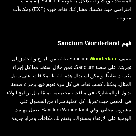
المستخدم ومشاركته داخل منظومة Sanctum. إنه ملعب
افتراضي حيث تكسبك مشاركتك نقاط خبرة (EXP) ومكافآت
متنوعة.
فهم Sanctum Wonderland
تضيف Sanctum
Wonderland
طبقة من المرح والتحفيز إلى
تجربتك على منصة Sanctum. فمن خلال استخدامها كل إجراء
يكسبك نقاطًا، ويمكن استبدال هذه النقاط بمكافآت. على سبيل
المثال، يمكنك كسب نقاط في كل مرة تقوم فيها بإجراء صفقة
تداول أو المشاركة في مناقشة مجتمعية، تمامًا مثل برنامج الولاء
في المقهى حيث تقربك كل عملية شراء من الحصول على
مشروب مجاني. وفي Sanctum Wonderland، تعمل مهامك
اليومية على الارتقاء بمستواك، وتفتح لك مكافآت ومزايا جديدة.