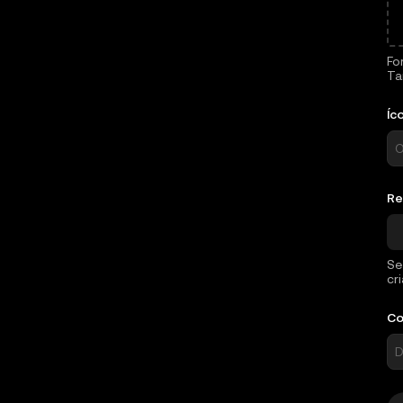
Fo
Ta
Íc
Re
Se
cr
Co