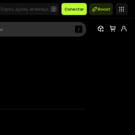
/
Conectar
Boost
/