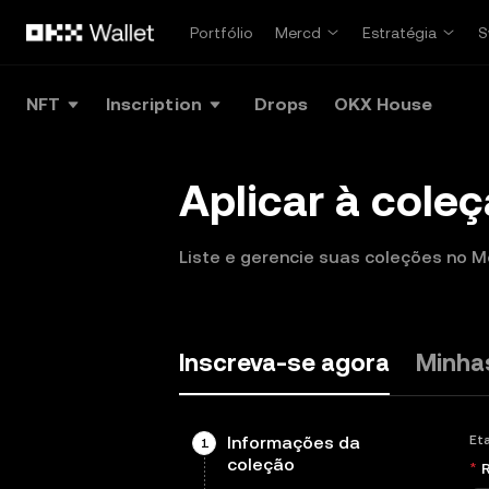
Pular para o conteúdo principal
Portfólio
Mercd
Estratégia
S
NFT
Inscription
Drops
OKX House
Aplicar à coleç
Liste e gerencie suas coleções no 
Inscreva-se agora
Minha
Informações da
Et
1
coleção