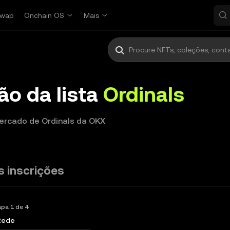
wap
Onchain OS
Mais
ão da lista
Ordinals
Mercado de Ordinals da OKX
s inscrições
apa 1 de 4
Rede