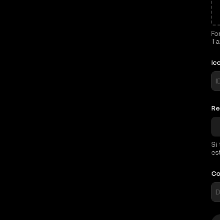
Fo
Ta
Ic
Re
Si
es
Co