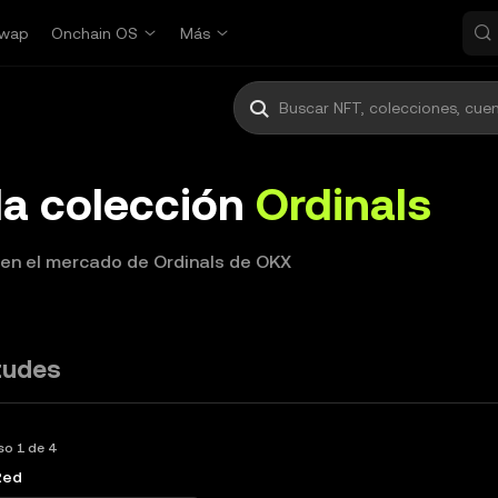
wap
Onchain OS
Más
 la colección
Ordinals
s en el mercado de Ordinals de OKX
itudes
so 1 de 4
Red