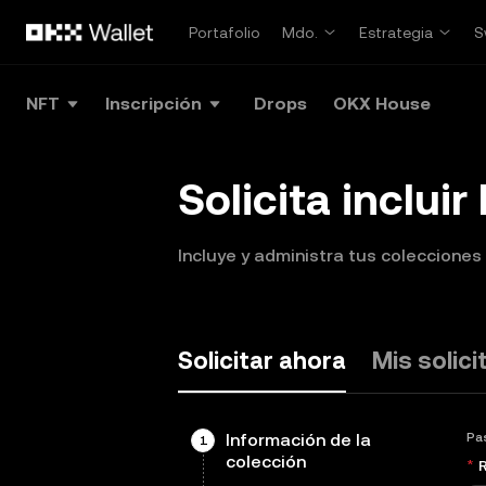
Saltar al contenido principal
Portafolio
Mdo.
Estrategia
S
NFT
Inscripción
Drops
OKX House
Solicita incluir
Incluye y administra tus coleccione
Solicitar ahora
Mis solic
Información de la
Pa
1
colección