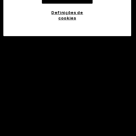
Definições de
cookies
©2017 - 2026 WEB3.OKX.COM
Português (Brasil)/USD