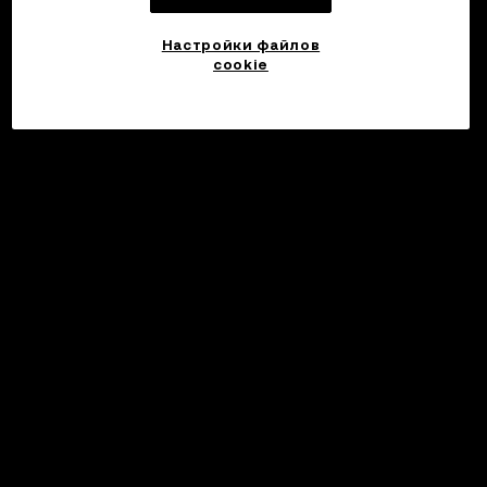
Настройки файлов
cookie
©2017 - 2026 WEB3.OKX.COM
Русский/USD