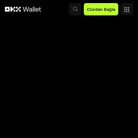
Ana İçeriğe Atla
Cüzdan Bağla