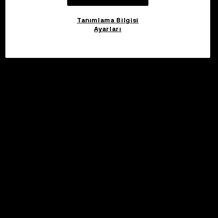
Tanımlama Bilgisi
Ayarları
©2017 - 2026 WEB3.OKX.COM
Türkçe/USD