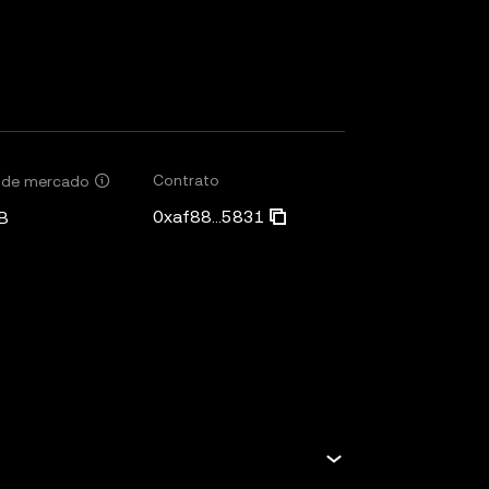
Contrato
r de mercado
0xaf88...5831
B