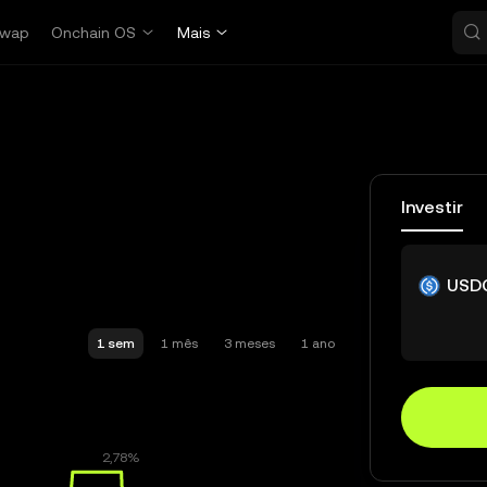
wap
Onchain OS
Mais
Investir
USD
1 sem
1 mês
3 meses
1 ano