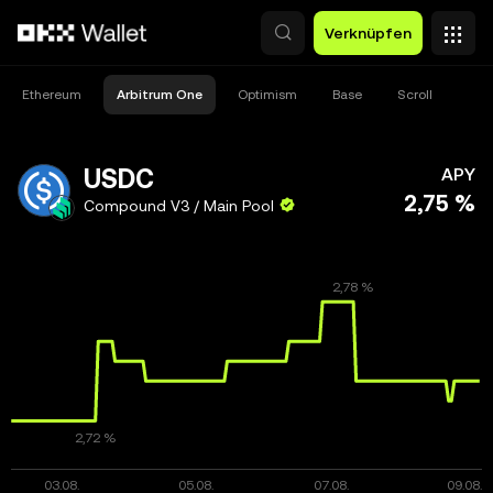
Zum Hauptinhalt springen
Verknüpfen
Ethereum
Arbitrum One
Optimism
Base
Scroll
USDC
APY
2,75 %
Compound V3 / Main Pool