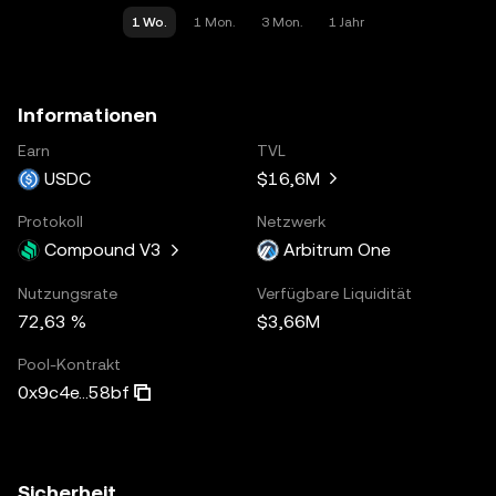
1 Wo.
1 Mon.
3 Mon.
1 Jahr
Informationen
Earn
TVL
USDC
$16,6M
Protokoll
Netzwerk
Compound V3
Arbitrum One
Nutzungsrate
Verfügbare Liquidität
72,63 %
$3,66M
Pool-Kontrakt
0x9c4e...58bf
Sicherheit