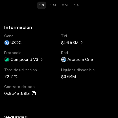
1 S
1 M
3 M
1 A
Información
Gana
TVL
USDC
$16.53M
Protocolo
Red
Compound V3
Arbitrum One
Tasa de utilización
Liquidez disponible
72.7 %
$3.64M
Contrato del pool
0x9c4e...58bf
Seguridad