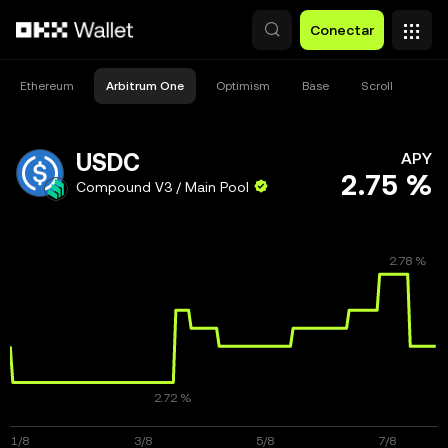
Saltar al contenido principal
Conectar
Ethereum
Arbitrum One
Optimism
Base
Scroll
USDC
APY
2.75 %
Compound V3 / Main Pool