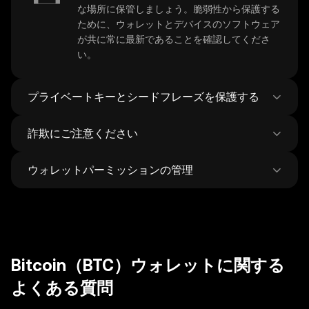
な場所に保管しましょう。脆弱性から保護する
ために、ウォレットとデバイスのソフトウェア
が共に常に最新であることを確認してくださ
い。
プライベートキーとシードフレーズを保護する
詐欺にご注意ください
Bitcoin のプライベートキー
やリカバリーフレ
ーズは決して共有しないでください。これら機
ウォレットパーミッションの管理
密情報のスクリーンショットやデジタル保存は
お客様の
Bitcoin ウォレット
を狙ったフィッシ
避け、保護を高めるためにハードウェアウォレ
ング詐欺にご注意ください。ウォレットソフト
ットの使用をご検討ください。
ウェアは必ず公式ソースからダウンロードし、
お持ちの Bitcoin を保護するために、
dApps
と
迷惑メッセージにご注意ください。
トークンの未使用の承認を定期的に見直し、取
り消します。取引を行う前に必ず受取人のアド
レスを確認してください
Bitcoin（BTC）ウォレットに関する
よくある質問