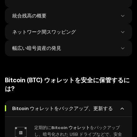
統合残高の概要
ネットワーク間スワッピング
100以上のチェーンにおける残高をすべすべて
一箇所で見る
幅広い暗号資産の発見
1回だけのトランザクションで、ネットワーク
上のあらゆるものを交換、ブリッジします。
500の分散型取引所と38の市場からトークンと
毎週平均12万種類の新しい暗号通貨が追加さ
NFT の最良価格を入手します。
れ、100万種類以上の暗号通貨を発掘し、交換
Bitcoin (BTC) ウォレットを安全に保管するに
することができます。
は?
Bitcoin ウォレットをバックアップ、更新する
定期的に
Bitcoin ウォレット
をバックアップ
し、暗号化された USB ドライブなどで、安全