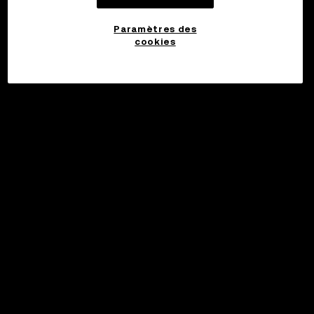
Paramètres des
cookies
©2017 - 2026 WEB3.OKX.COM
Français/USD