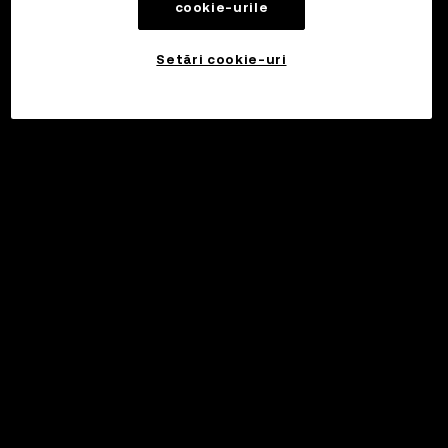
cookie-urile
Setări cookie-uri
©2017 - 2026 WEB3.OKX.COM
Română/USD