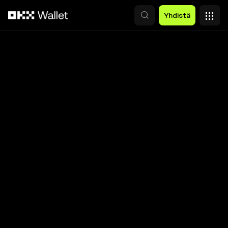
Siirry pääsisältöön
Yhdistä