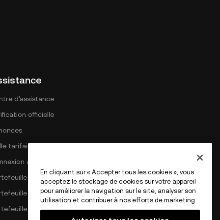
ssistance
ntre d'assistance
ification officielle
nonces
lle tarifaire DEX
nnexion avec OKX
En cliquant sur « Accepter tous les cookies », vous
tefeuille Bitcoin
acceptez le stockage de cookies sur votre appareil
pour améliorer la navigation sur le site, analyser son
rtefeuille Ethereum
utilisation et contribuer à nos efforts de marketing.
tefeuille Solana