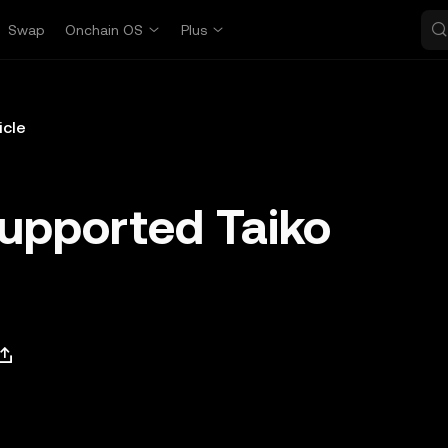
Swap
Onchain OS
Plus
icle
upported Taiko