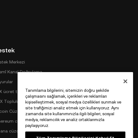
estek
stek Merkezi
smî Kanal Doğrulama
yurular
Tanımlama bilgilerini; sitemizin doğru şekilde
X ücret tablosu
çalışmasını sağlamak, içerikleri ve reklamları
X Toplulukları
kişiselleştirmek, sosyal medya özellikleri sunmak ve
site trafiğimizi analiz etmek için kullanıyoruz. Aynı
tcoin Cüzdanı
zamanda site kullanımınızla ilgili bilgileri; sosyal
medya, reklamcılık ve analiz ortaklarımızla
hereum cüzdanı
paylaşıyoruz.
lana cüzdanı