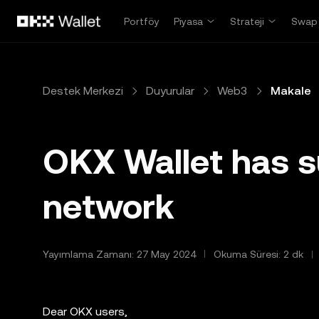
Ana İçeriğe Atla
Portföy
Piyasa
Strateji
Swap
Destek Merkezi
Duyurular
Web3
Makale
OKX Wallet has s
network
Yayımlama Zamanı: 27 May 2024
Okuma Süresi: 2 dk
Dear OKX users,