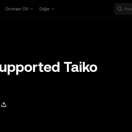
Onchain OS
Diğer
upported Taiko