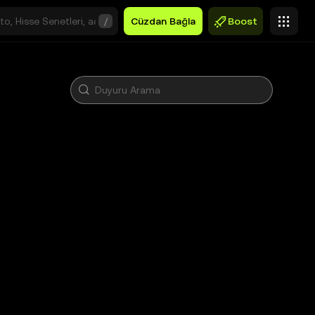
/
Cüzdan Bağla
Boost