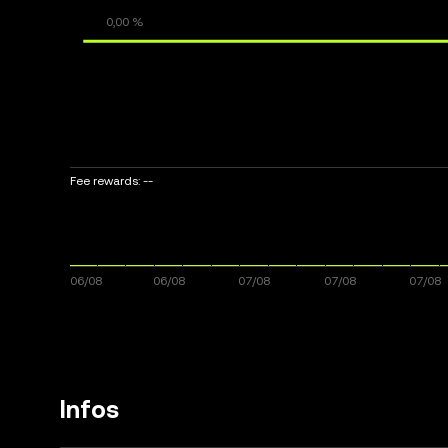
Fee rewards:
--
Infos