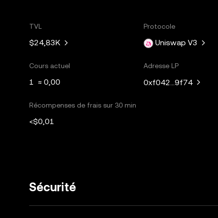
TVL
Protocole
$24,83K
Uniswap V3
Cours actuel
Adresse LP
1 ≈ 0,00
0xf042...9f74
Récompenses de frais sur 30 min
<$0,01
Sécurité