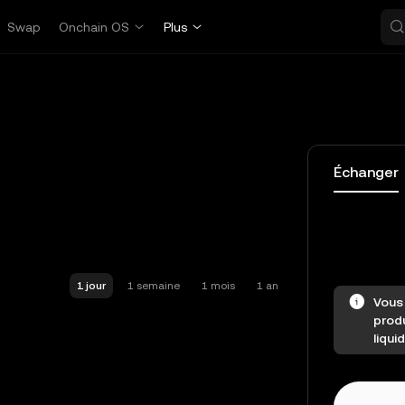
Swap
Onchain OS
Plus
Échanger
1 jour
1 semaine
1 mois
1 an
Vous 
prod
liqui