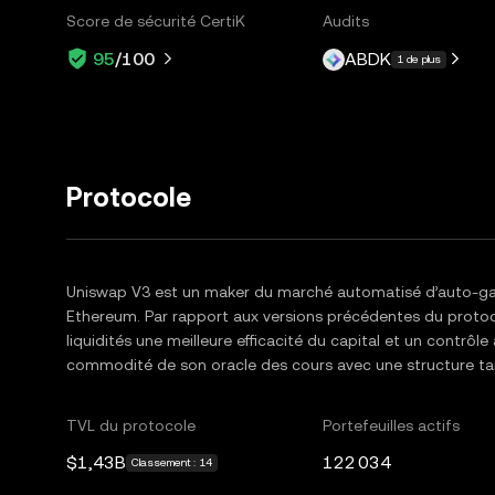
Score de sécurité CertiK
Audits
ABDK
95
/100
1 de plus
Protocole
Uniswap V3 est un maker du marché automatisé d’auto-gar
Ethereum. Par rapport aux versions précédentes du protoc
liquidités une meilleure efficacité du capital et un contrôle a
commodité de son oracle des cours avec une structure tarif
TVL du protocole
Portefeuilles actifs
$1,43B
122 034
Classement : 14