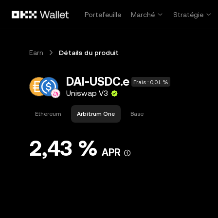
Aller au contenu principal
Portefeuille
Marché
Stratégie
Earn
Détails du produit
DAI-USDC.e
Frais : 0,01 %
Uniswap V3
Ethereum
Arbitrum One
Base
2,43 %
APR