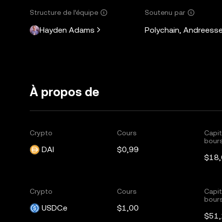
Structure de l’équipe
Soutenu par
Hayden Adams
Polychain, Andreesse
À propos de
Crypto
Cours
Capit
bours
DAI
$0,99
$18
Crypto
Cours
Capit
bours
USDC.e
$1,00
$51