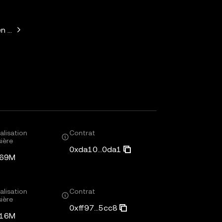
n Horowitz, Paradigm, Variant Fund, SV Angel
alisation
Contrat
ière
0xda10...0da1
,69M
alisation
Contrat
ière
0xff97...5cc8
,16M