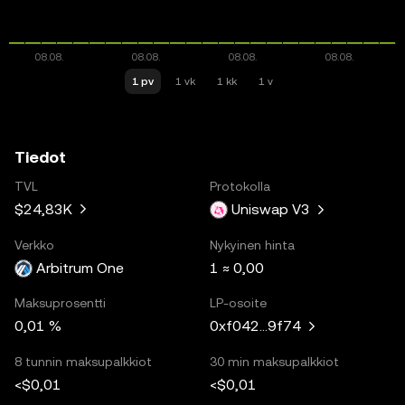
1 pv
1 vk
1 kk
1 v
Tiedot
TVL
Protokolla
$24,83K
Uniswap V3
Verkko
Nykyinen hinta
Arbitrum One
1 ≈ 0,00
Maksuprosentti
LP-osoite
0,01 %
0xf042...9f74
8 tunnin maksupalkkiot
30 min maksupalkkiot
<$0,01
<$0,01