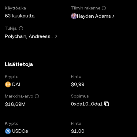
Käyttöaika
Tiimin rakenne
63 kuukautta
Hayden Adams
Tukija:
Polychain, Andreessen Horowitz, Paradigm, Variant Fund, 
Lisätietoja
Krypto
Hinta
DAI
$0,99
Sopimus
Markkina-arvo
0xda10...0da1
$18,69M
Krypto
Hinta
USDC.e
$1,00