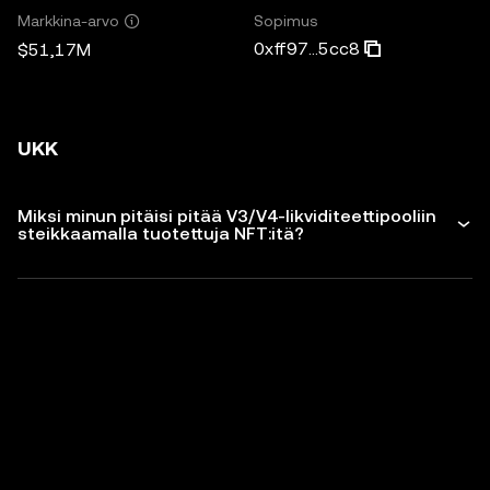
Sopimus
Markkina-arvo
0xff97...5cc8
$51,17M
UKK
Miksi minun pitäisi pitää V3/V4-likviditeettipooliin
steikkaamalla tuotettuja NFT:itä?