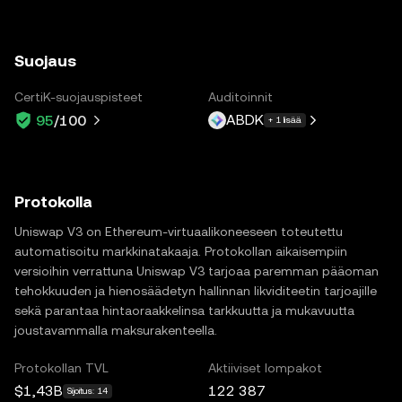
Suojaus
CertiK-suojauspisteet
Auditoinnit
ABDK
95
/100
+ 1 lisää
Protokolla
Uniswap V3 on Ethereum-virtuaalikoneeseen toteutettu
automatisoitu markkinatakaaja. Protokollan aikaisempiin
versioihin verrattuna Uniswap V3 tarjoaa paremman pääoman
tehokkuuden ja hienosäädetyn hallinnan likviditeetin tarjoajille
sekä parantaa hintaoraakkelinsa tarkkuutta ja mukavuutta
joustavammalla maksurakenteella.
Protokollan TVL
Aktiiviset lompakot
$1,43B
122 387
Sijoitus: 14