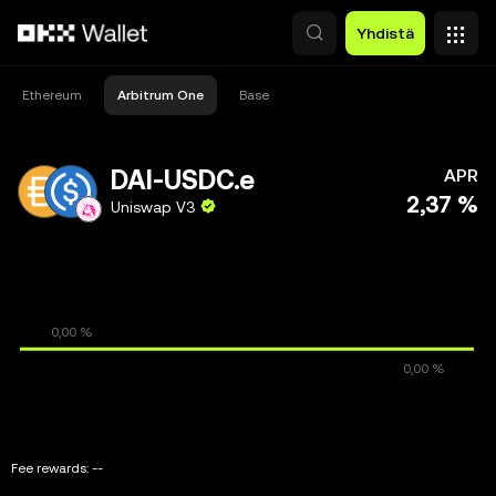
Siirry pääsisältöön
Yhdistä
Ethereum
Arbitrum One
Base
DAI-USDC.e
APR
2,37 %
Uniswap V3
Fee rewards:
--