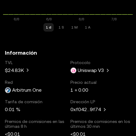
1 d
1 S
1 M
1 A
Información
TVL
Protocolo
$24.83K
Uniswap V3
Red
Precio actual
Arbitrum One
1 ≈ 0.00
Tarifa de comisión
Dirección LP
0.01 %
0xf042...9f74
Premios de comisiones en las
Premios de comisiones en los
últimas 8 h
últimos 30 min
<$0.01
<$0.01