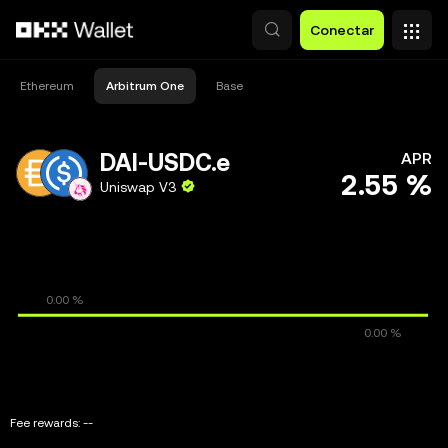
Saltar al contenido principal
Conectar
Ethereum
Arbitrum One
Base
DAI-USDC.e
APR
2.55 %
Uniswap V3
Fee rewards:
--