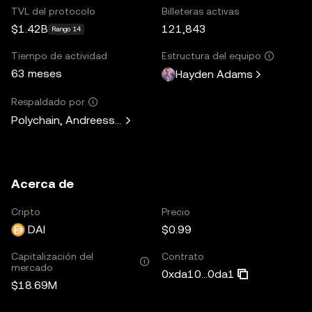
TVL del protocolo
Billeteras activas
$1.42B
121,843
Rango 14
Tiempo de actividad
Estructura del equipo
63 meses
Hayden Adams
Respaldado por
Polychain, Andreessen Horowitz, Paradigm, Variant Fund, 
Acerca de
Cripto
Precio
DAI
$0.99
Capitalización del
Contrato
mercado
0xda10...0da1
$18.69M