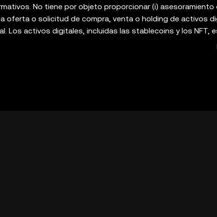
rmativos. No tiene por objeto proporcionar (i) asesoramiento
a oferta o solicitud de compra, venta o holding de activos dig
cal. Los activos digitales, incluidas las stablecoins y los NFT, 
 grado de riesgo y pueden llegar a perder todo su valor. Consu
 o el holding de activos digitales son adecuados para ti. La O
e autocustodia que te permite descubrir e interactuar con las
sobre dichas plataformas ni es responsable de estos servicio
iones. La OKX Web3 Wallet y sus servicios adicionales no so
 servicio del ecosistema de OKX Web3](
https://web3.okx.com
rvicio del ecosistema de OKX Web3").