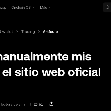
wap
Onchain OS
Más
 wallet
Trading
Artículo
manualmente mis
l sitio web oficial
lectura de 2 min
51