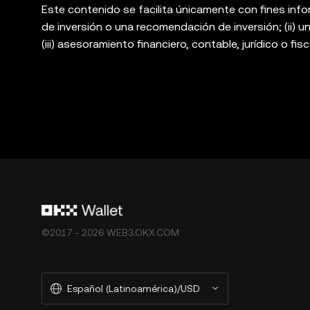
Este contenido se facilita únicamente con fines info
de inversión o una recomendación de inversión; (ii) un
(iii) asesoramiento financiero, contable, jurídico o fis
sujetos a la volatilidad del mercado, implican un alto
asesor jurídico, fiscal o de inversiones si el trading
Wallet es solo un servicio de software de billetera d
plataformas de terceros, y no tiene ningún control 
productos no están disponibles en determinadas reg
de OKX Exchange y están sujetos a los [términos de
web3-ecosystem-terms-of-service
"Términos de se
©2017 - 2026 WEB3.OKX.COM
Español (Latinoamérica)/USD