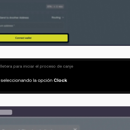
lletera para iniciar el proceso de canje
es seleccionando la opción
Clock