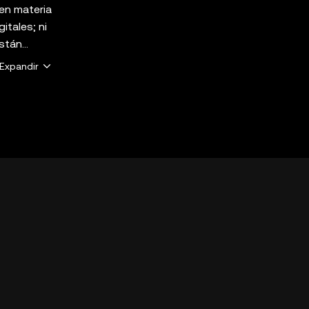
 en materia
itales; ni
están
lta a tu
Expandir
KX Web3
s. Algunos
n ofertas
/help/okx-