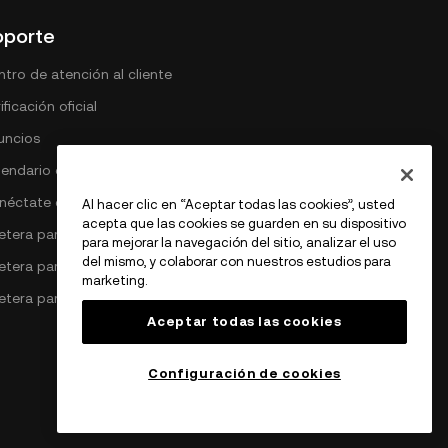
oporte
tro de atención al cliente
ificación oficial
uncios
lendario de comisiones DEX
néctate con OKX
Al hacer clic en “Aceptar todas las cookies”, usted
acepta que las cookies se guarden en su dispositivo
letera para Bitcoin
para mejorar la navegación del sitio, analizar el uso
del mismo, y colaborar con nuestros estudios para
lletera para Ethereum
marketing.
letera para Solana
Aceptar todas las cookies
Configuración de cookies