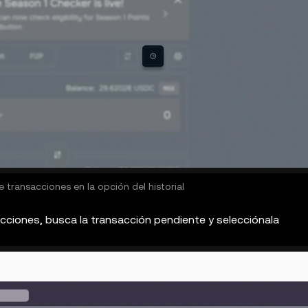
e transacciones en la opción del historial
acciones, busca la transacción pendiente y selecciónala