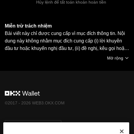
Hủy lệnh để tất toán khoản hoàn tiền
Miễn trừ trách nhiệm
Bài viết này chỉ được cung cấp vì mục đích thông tin. Nội
dung này không nhằm mục đích cung cấp (i) lời khuyên
đầu tư hoặc khuyến nghị đầu tư, (ii) đề nghị, kêu gọi hoặc
khuyến khích mua, bán hoặc nắm giữ tài sản kỹ thuật số,
Mở rộng
hoặc (iii) lời khuyên về tài chính, kế toán, pháp lý hoặc
thuế Tài sản kỹ thuật số, bao gồm stablecoin và NFT, đều
chịu biến động thị trường, có mức độ rủi ro cao, có thể
giảm giá trị. Vui lòng tham khảo chuyên gia pháp lý/thuế/
đầu tư để xác định liệu giao dịch hoặc nắm giữ tài sản kỹ
thuật số có phù hợp với bạn không. Ví Web3 OKX chỉ là
©2017 - 2026 WEB3.OKX.COM
dịch vụ phần mềm ví tự lưu ký, cho phép bạn khám phá và
tương tác với các nền tảng bên thứ ba, và không kiểm
soát hoặc chịu trách nhiệm về dịch vụ của các nền tảng
Tiếng Việt/USD
đó. Không phải tất cả sản phẩm đều khả dụng ở tất cả khu