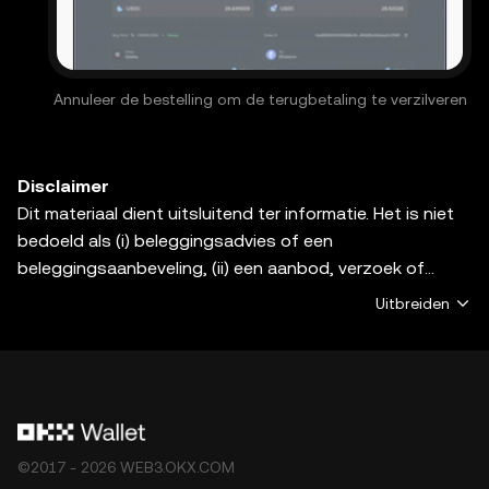
Annuleer de bestelling om de terugbetaling te verzilveren
Disclaimer
Dit materiaal dient uitsluitend ter informatie. Het is niet
bedoeld als (i) beleggingsadvies of een
beleggingsaanbeveling, (ii) een aanbod, verzoek of
aansporing om digitale assets te kopen, verkopen of
Uitbreiden
aan te houden, of (iii) financieel, boekhoudkundig,
juridisch of fiscaal advies. Digitale assets, zoals
stablecoins en NFT's, zijn onderhevig aan
marktschommelingen. Ze zijn zeer risicovol en kunnen in
waarde dalen. Raadpleeg je juridische, fiscale of
investeringsadviseur om te weten te komen of het
©2017 - 2026 WEB3.OKX.COM
verhandelen of aanhouden van digitale assets geschikt