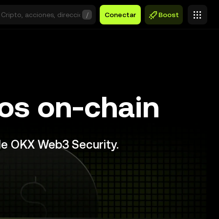
/
Conectar
Boost
os on-chain
 de OKX Web3 Security.