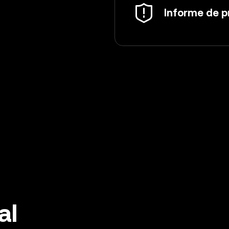
Informe de p
al