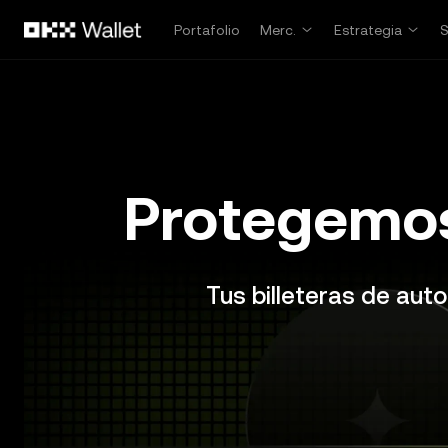
Pasar al contenido principal
Portafolio
Merc.
Estrategia
Protegemos
Tus billeteras de aut