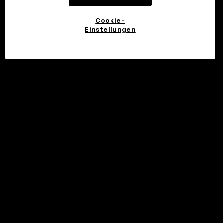
Cookie-
Einstellungen
©2017 - 2026 WEB3.OKX.COM
Deutsch/USD