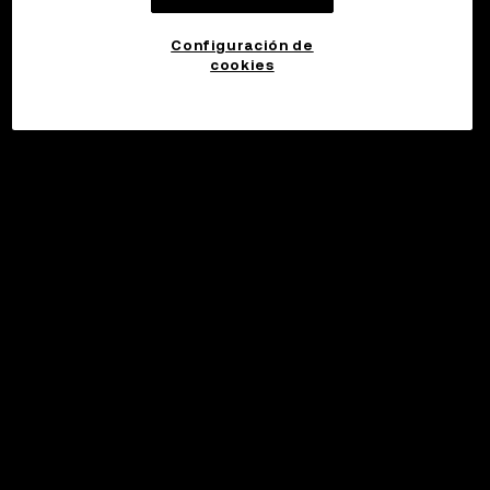
Configuración de
cookies
©2017 - 2026 WEB3.OKX.COM
Español (Latinoamérica)/USD