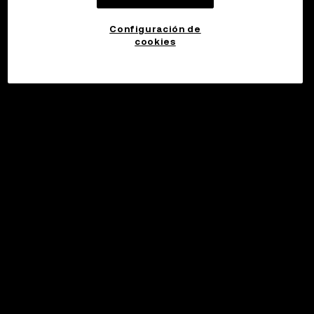
Configuración de
cookies
©2017 - 2026 WEB3.OKX.COM
Español (España)/USD