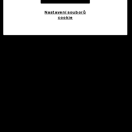
Nastavení souborů
cookie
©2017 - 2026 WEB3.OKX.COM
Čeština/USD