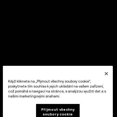
Když kliknete na „Přijmout všechny soubory cookie“,
poskytnete tím souhlas k jejich ukládání na vašem zařízení,
což pomáhá s navigací na stránce, s analýzou využití dat a s
našimi marketingovými snahami.
Přijmout všechny
soubory cookie