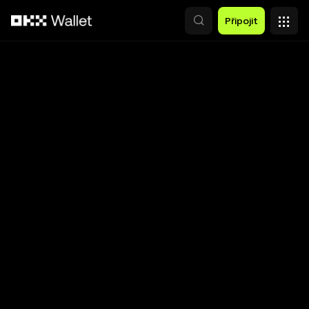
Přeskočit na hlavní obsah
Připojit