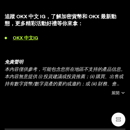
追蹤 OKX 中文 IG，了解加密貨幣和 OKX 最新動
態，更多精彩活動好禮等你來拿：
OKX 中文IG
免責聲明
本內容僅供參考，可能包含您所在地區不支持的產品信息。
本內容無意提供 (i) 投資建議或投資推薦；(ii) 購買、出售或
持有數字貨幣/數字資產的要約或邀約；或 (iii) 財務、會
計、法律或稅務建議。持有數字貨幣/數字資產 (包括穩定幣
展開
和 NFT) 存在較高風險，其價值可能大幅波動。您應根據您
的財務狀況和風險承受能力，仔細考慮交易或持有數字貨
幣/數字資產是否適合您。有關您的具體情況，請諮詢您的
法律/稅務/投資專業人士。本帖中的所有信息 (包括市場數
據與統計資料) 僅作一般性參考。某些內容可能由人工智能