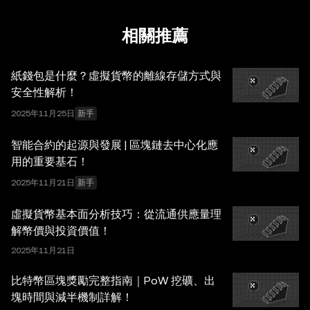
(AI) 工具生成或輔助。雖然我們在編寫相關數據和圖表時已
採取一切合理措施確保準確，但我們不對其中可能存在的任
相關推薦
何事實錯誤或遺漏承擔任何責任。OKX Wallet 及相關服務
並非由 OKX 交易所直接提供，受
OKX Web3 生態系統服
紙錢包是什麼？虛擬貨幣的離線存儲方式與
務條款
約束。
安全性解析！
2025年11月25日
新手
智能合約的起源與發展 | 區塊鏈去中心化應
用的重要基石！
2025年11月21日
新手
虛擬貨幣基本面分析技巧：從流通供應量理
解幣價與投資價值！
2025年11月21日
比特幣區塊獎勵完整指南｜PoW 挖礦、出
塊時間與減半機制詳解！