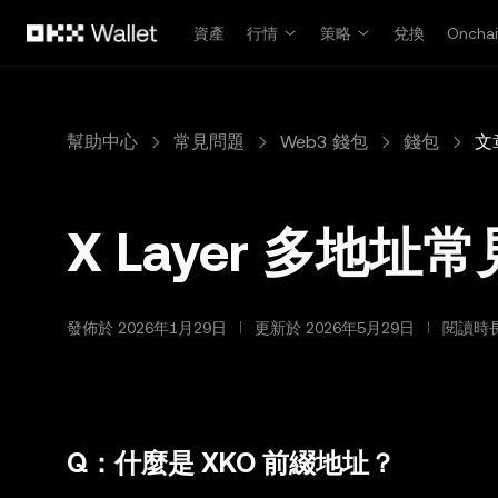
跳轉至主要內容
資產
行情
策略
兌換
Oncha
幫助中心
常見問題
Web3 錢包
錢包
文
X Layer 多地址
發佈於 2026年1月29日
更新於 2026年5月29日
閱讀時長
Q：什麼是 XKO 前綴地址？