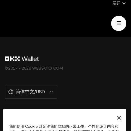
币和 NFT）受市场波动影响， 涉及高风险，并且可能会贬
展开
值。关于交易或持有数字资产是否适合您的相关问题，请咨
询您的法律/税务/投资专业人士。OKX Web3 钱包仅为一种
自托管钱包软件服务，让您可以发现并与第三方平台交互，
OKX Web3 钱包无法控制此类第三方平台的服务，也不对
其承担任何责任。并非所有产品均在所有地区提供。OKX
Web3 钱包及其相关服务不是由 OKX 交易所提供的，并受
OKX Web3 生态系统服务条款
的约束。
©2017 - 2026 WEB3.OKX.COM
简体中文/USD
关于 OKX Wallet
我们使用 Cookie 以允许我们网站的正常工作、个性化设计内容和