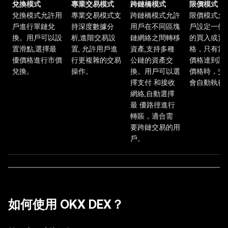
兌換模式
專業交易模式
跨鏈橋模式
限價模式
兌換模式允許用
專業交易模式支
跨鏈橋模式允許
限價模式允
戶進行單鏈兌
持深度數據分
用戶在不同區塊
戶設定一個
換。用戶可以設
析,進階交易設
鏈網絡之間轉移
的買入或賣
置滑點,選擇最
置, 允許用戶進
資產,支持多種
格，只有當
優價格進行市價
行更複雜的交易
公鏈的資產交
價格達到該
兌換。
操作。
換。用戶可以選
價格時，交
擇支付 和接收
會自動執行
網絡,自動選擇
最 優路徑進行
轉賬，適合需
要跨鏈交易的用
戶。
如何使用 OKX DEX？