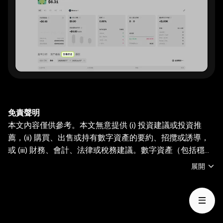
免責聲明
本文內容僅供參考。本文無意提供 (i) 投資建議或投資推
薦，(ii) 購買、出售或持有數字資產的要約、招攬或誘導，
或 (iii) 財務、會計、法律或稅務建議。數字資產（包括穩定
幣和 NFT）受市場波動影響， 涉及高風險，並且可能會貶
展開
值。關於交易或持有數字資產是否適合您的相關問題，請諮
詢您的法律/稅務/投資專業人士。OKX Web3 錢包僅爲一種
自託管錢包軟件服務，讓您可以發現並與第三方平臺交互，
OKX Web3 錢包無法控制此類第三方平臺的服務，也不對