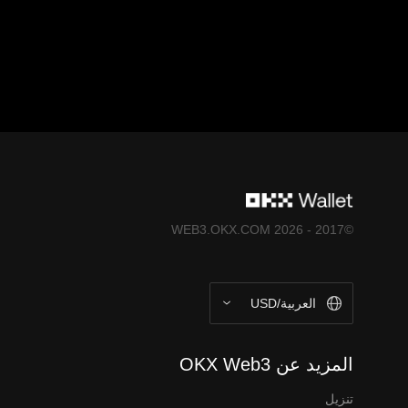
مجرد خدمة برمجية لمحفظة الحفظ الذاتي تسمح لك باكتشاف
المُلحقة بها لا تُقدَّم من منصَّة OKX للتداوُل وتخضع لشروط خدمة نظام OKX Web3 المُتكامِل (
ecosystem-terms-of-service
) "شروط خدمة نظام OKX Web3 المُتكامِل")
©2017 - 2026 WEB3.OKX.COM
العربية/USD
المزيد عن OKX Web3
تنزيل