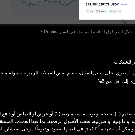
ل النقر فوق القائمة المنسدلة في قسم X Routing
ر للشبكات
ق السعري. على سبيل المثال، تتسم بعض العملات الرمزية بسيولة منخ
 إلى أقل من 5%
يتم توفير هذا المحتوى لأغراض إعلامية فقط. ليس الغرض منه تقديم (1) نصيحة أو توصية استثمارية، (2)
) استشارة مالية أو محاسبية أو قانونية أو ضريبية. تخضع الأصول الرقمية، بما فيها العملات ال
مكن أن تشهد تقلّبًا كبيرًا في قيمتها صعودًا وهبوطًا. يرجى استشارة