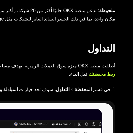
ملحوظة:
مكان واحد، بما في ذلك الجسر السائد العابر للشبكات مثل cBridge وMultiChain وSWIFT.
التداول
أطلقت منصة OKX ميزة سوق العملات الرمزية، بهدف مساعدتك على اكتشاف العملات الرمزية في أي وقت ومن أي مكان. ويجب عليك
ربط محفظتك
قبل البدء.
1. في قسم
المحفظة
>
التداول
، سوف تجد خيارات
المبادلة 