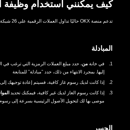
كيف يمكنني استخدام وظيفة ا
تدعم منصة OKX حاليًا تداول العملات الرقمية على 26 شبكة وصفقات عقود المبادلة العابرة للشبكات على 17 شبكة.
المبادلة
في خانة
من
، حدد مبلغ العملات الرمزية التي ترغب في ال
إليها. بمجرد الانتهاء من ذلك، حدد "مبادلة" للمتابعة
إذا كانت لديك رسوم غاز كافية، فسيتم إعادة توجيهك إ
إذا كانت رسوم الغاز لديك غير كافية، فيمكنك تحديد
الموا
موصى بها لك لتحويل الأصول الرئيسية بسرعة إلى رسوم 
الجسر