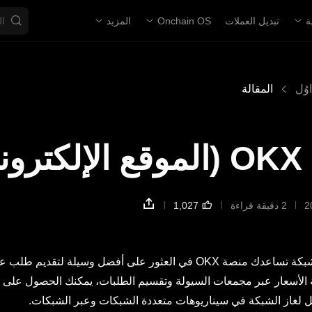
ة
تبديل العملات
Onchain OS
المزيد
اوُل
المقالة
)
2 دقيقة قراءة
تمثل OKX DEX مجمع تداول شامل متعدد الشبكات وعبر الشبكة تساعدك منصة OKX في العثور على أفضل وسيل
X R. فمن خلال مزايا مقارنة الأسعار عبر مجمعات السيولة وتقسيم الطلبات، يمكنك الحصول ع
قل لغاز الشبكة في سيناريوهات متعددة الشبكات وعبر الشبكات.