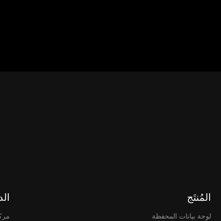
 منصات الطرف الثالث والتفاعل معها، وليس لها أي سيطرة على خد
منصات الطرف 
s://web3.okx.com/help/okx-web3-
المُنتَج
الد
لوحة بيانات المحفظة
مرك