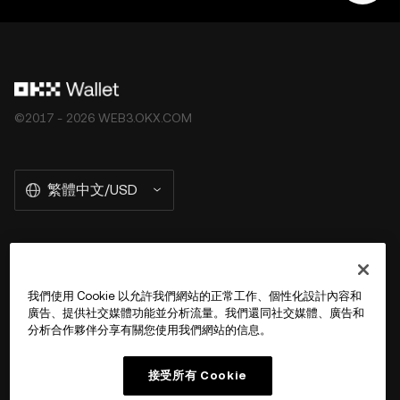
OKX Web3 錢包無法控制此類第三方平臺的服務，也不對
其承擔任何責任。並非所有產品均在所有地區提供。OKX
Web3 錢包及其相關服務不是由 OKX 交易所提供的，並受
OKX Web3 生態系統服務條款
的約束。
©2017 - 2026 WEB3.OKX.COM
繁體中文/USD
關於 OKX Wallet
我們使用 Cookie 以允許我們網站的正常工作、個性化設計內容和
廣告、提供社交媒體功能並分析流量。我們還同社交媒體、廣告和
產品
分析合作夥伴分享有關您使用我們網站的信息。
用戶支持
接受所有 Cookie