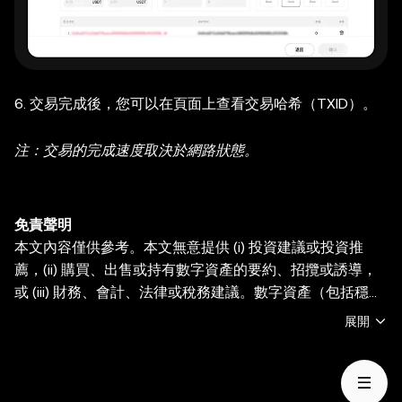
6. 交易完成後，您可以在頁面上查看交易哈希（TXID）。
注：交易的完成速度取決於網路狀態。
免責聲明
本文內容僅供參考。本文無意提供 (i) 投資建議或投資推
薦，(ii) 購買、出售或持有數字資產的要約、招攬或誘導，
或 (iii) 財務、會計、法律或稅務建議。數字資產（包括穩定
幣和 NFT）受市場波動影響， 涉及高風險，並且可能會貶
展開
值。關於交易或持有數字資產是否適合您的相關問題，請諮
詢您的法律/稅務/投資專業人士。OKX Web3 錢包僅爲一種
自託管錢包軟件服務，讓您可以發現並與第三方平臺交互，