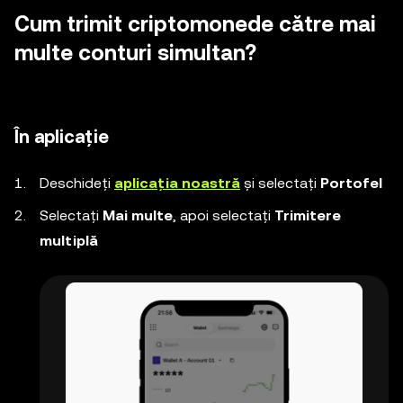
Cum trimit criptomonede către mai
multe conturi simultan?
În aplicație
Deschideți
aplicația noastră
și selectați
Portofel
Selectați
Mai multe
, apoi selectați
Trimitere
multiplă