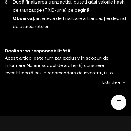
După finalizarea tranzacției, puteți găsi valorile hash
de tranzacție (TXID-urile) pe pagină
Observație:
viteza de finalizare a tranzacției depind
de starea rețelei.
Declinarea responsabilității
Acest articol este furnizat exclusiv în scopuri de
informare. Nu are scopul de a oferi (i) consiliere
investițională sau o recomandare de investiții, (ii) o
ofertă sau o solicitare de a cumpăra, vinde sau deține
Extindere
active digitale sau (iii) consiliere financiară, contabilă,
juridică sau fiscală. Activele digitale, inclusiv
criptomonedele stabile și NFT-urile, sunt supuse
volatilității pieței, implică un grad ridicat de risc și își pot
pierde valoarea. Consultați-vă cu un specialist în
domeniul juridic/fiscal/investițional în ceea ce privește