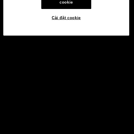
cookie
Cài đặt cookie
©2017 - 2026 WEB3.OKX.COM
Tiếng Việt/USD