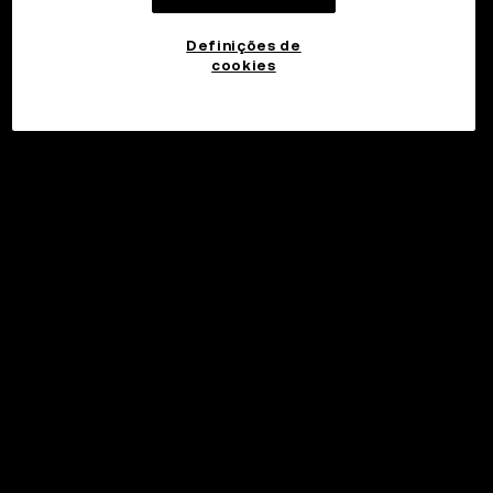
Definições de
cookies
©2017 - 2026 WEB3.OKX.COM
Português (Brasil)/USD