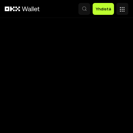
Siirry pääsisältöön
Yhdistä