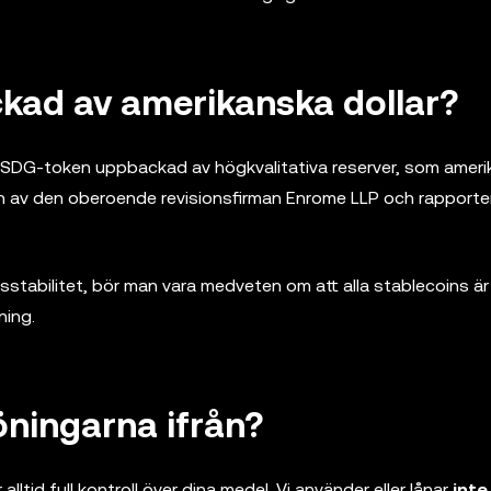
kad av amerikanska dollar?
rje USDG-token uppbackad av högkvalitativa reserver, som amer
gen av den oberoende revisionsfirman Enrome LLP och rapporte
sstabilitet, bör man vara medveten om att alla stablecoins är
ning.
ningarna ifrån?
r alltid full kontroll över dina medel. Vi använder eller lånar
inte