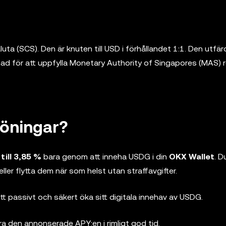
luta (SCS). Den är knuten till USD i förhållandet 1:1. Den utfä
mad för att uppfylla Monetary Authority of Singapores (MAS) 
löningar?
till 3,85 %
bara genom att inneha USDG i din
OKX Wallet
. D
 eller flytta dem när som helst utan straffavgifter.
t passivt och säkert öka sitt digitala innehav av USDG.
era den annonserade APY:en i rimligt god tid.