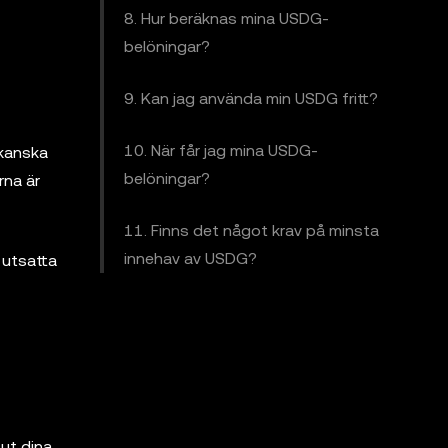
8. Hur beräknas mina USDG-
belöningar?
9. Kan jag använda min USDG fritt?
10. När får jag mina USDG-
ikanska
belöningar?
rna är
11. Finns det något krav på minsta
innehav av USDG?
 utsatta
ut dina