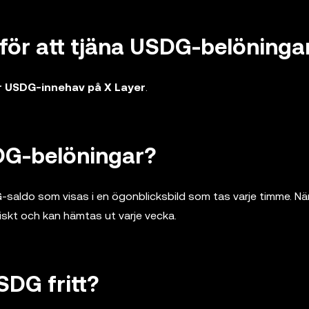
 för att tjäna USDG-belöninga
ör USDG-innehav på X Layer
.
DG-belöningar?
G-saldo som visas i en ögonblicksbild som tas varje timme. N
skt och kan hämtas ut varje vecka.
SDG fritt?