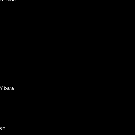
PY bara
den