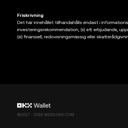
Friskrivning
Det här innehållet tillhandahålls endast i informations
investeringsrekommendation, (ii) ett erbjudande, uppman
(iii) finansiell, redovisningsmässig eller skatterådgivni
marknadsvolatilitet, omfattar en hög grad av risk, ka
jurist/skattejurist/investerare om huruvida handel med
är endast en programvaruleverantör för självförvalt
tredjepartsplattformar, och har ingen kontroll över o
produkter erbjuds inte i alla regioner. OKX Web3 Wal
omfattas av [OKX Web3-ekosystemets användarvillk
"Användarvillkor för OKX Web3-ekosystemet").
©2017 - 2026 WEB3.OKX.COM