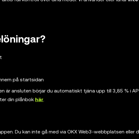
elöningar?
t
nern på startsidan
en är ansluten börjar du automatiskt tjäna upp till 3,85 % i A
ter din plånbok
här
.
appen. Du kan inte gå med via OKX Web3-webbplatsen eller 