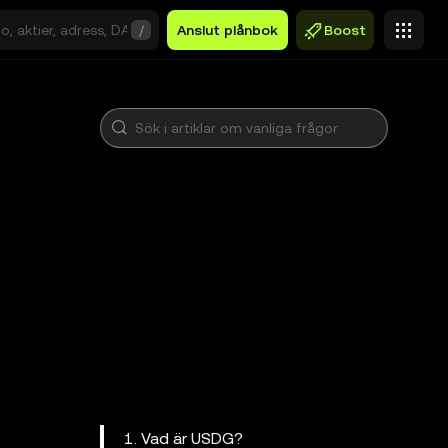
/
Anslut plånbok
Boost
1. Vad är USDG?