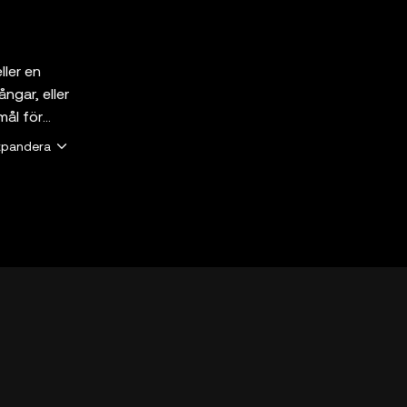
ller en
ngar, eller
mål för
 en
xpandera
Web3 Wallet
mar. Alla
e och
of-service