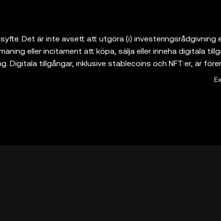
syfte. Det är inte avsett att utgöra (i) investeringsrådgivning e
ing eller incitament att köpa, sälja eller inneha digitala tillgå
ng. Digitala tillgångar, inklusive stablecoins och NFT:er, är före
n förlora värde och kan till och med bli värdelösa. Rådgör med
E
 eller innehav av digitala tillgångar är lämpligt för dig. OKX 
ande plånböcker som låter dig upptäcka och interagera med
ch ansvarar inte för tjänsterna från sådana tredjepartsplattfor
let och dess tillhörande tjänster erbjuds inte av OKX Exchang
or](
https://web3.okx.com/help/okx-web3-ecosystem-terms-