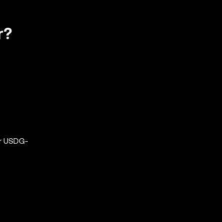
r?
är USDG-