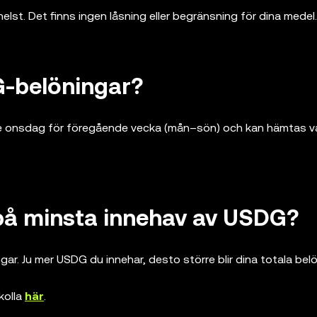
helst. Det finns ingen låsning eller begränsning för dina medel.
G-belöningar?
je onsdag för föregående vecka (mån–sön) och kan hämtas va
 på minsta innehav av USDG?
ar. Ju mer USDG du innehar, desto större blir dina totala belö
kolla
här
.