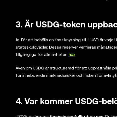
3. Är USDG-token uppbac
Ja. För att behålla en fast knytning till 1 USD är va
statsskuldväxlar. Dessa reserver verifieras månatli
tillgängliga för allmänheten
här
.
Även om USDG är strukturerad för att upprätthålla pri
för inneboende marknadsrisker och risken för avknyt
4. Var kommer USDG-belö
USDG-belöningar
finansieras fullt ut av oss
. Du ha