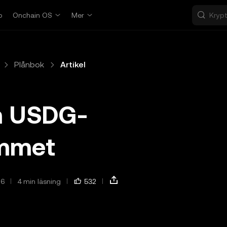
p
Onchain OS
Mer
Plånbok
Artikel
om USDG-
ammet
26
4 min läsning
532