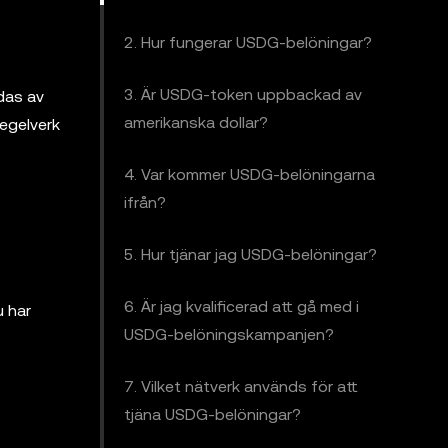
2. Hur fungerar USDG-belöningar?
3. Är USDG-token uppbackad av
rdas av
amerikanska dollar?
regelverk
4. Var kommer USDG-belöningarna
ifrån?
5. Hur tjänar jag USDG-belöningar?
6. Är jag kvalificerad att gå med i
u har
USDG-belöningskampanjen?
7. Vilket nätverk används för att
tjäna USDG-belöningar?