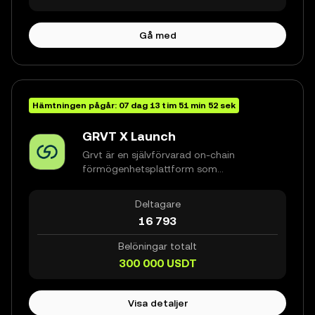
vilket gör det möjligt för användare att
analysera marknader, identifiera
Gå med
möjligheter och genomföra strategier
via AI-drivna arbetsflöden.
Hämtningen pågår:
07
dag
13
tim
51
min
52
sek
GRVT X Launch
Grvt är en självförvarad on-chain
förmögenhetsplattform som
kombinerar avkastningsbärande
sparande, investeringsprodukter i
Deltagare
institutionell klass samt spot- och evig
16 793
handel över krypto, aktier och råvaror
inom ett enda kontosaldo.
Belöningar totalt
300 000
USDT
Visa detaljer