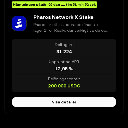
Hämtningen pågår:
02
dag
11
tim
51
min
52
sek
Pharos Network X Stake
Pharos är ett inkluderande finansiellt
lager 1 för RealFi, där verkligt värde och
institutionella tillgångar cirkulerar på
kedjan och kan kombineras med
Deltagare
decentraliserade tillgångar – och blir
31 224
den nya infrastrukturen för global finans
för alla. Pharos kombinerar modulär
Uppskattad APR
arkitektur, djup parallell exekvering och
12,95 %
inbyggd efterlevnad för att möjliggöra
realtidsfinansiering på kedjan.
Belöningar totalt
200 000
USDC
Visa detaljer