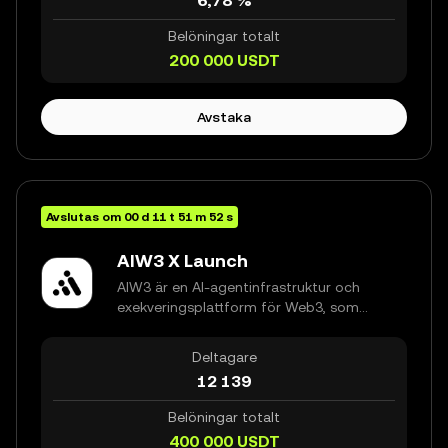
6,78 %
databehandling, agentbaserade
beslutsmekanismer och oövervakad
Belöningar totalt
exekvering på kedjan, konsoliderar AIW3
200 000
USDT
tidigare fragmenterade
transaktionsprocesser till ett enhetligt,
självoptimerande system.
Avstaka
Avslutas om
00
d
11
t
51
m
52
s
AIW3 X Launch
AIW3 är en AI-agentinfrastruktur och
exekveringsplattform för Web3, som
tillhandahåller intelligent on-chain-
analys, autonoma AI-agenter och
Deltagare
automatiserade exekveringsmöjligheter
12 139
för decentraliserade applikationer. Drivs
av AIW3 Claw-motorn omvandlar
Belöningar totalt
plattformen realtidsdata från
400 000
USDT
blockkedjan till handlingsbara insikter,