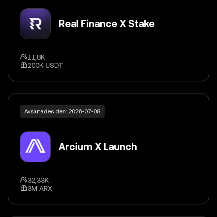
Real Finance X Stake
11,8K
200K USDT
Avslutades den: 2026-07-08
Arcium X Launch
32,33K
3M ARX