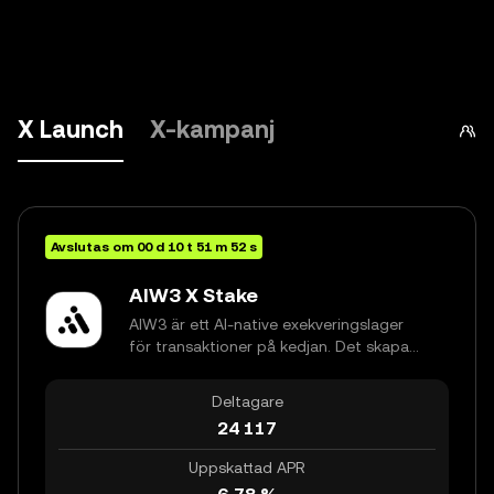
X Launch
X-kampanj
Avslutas om
00
d
10
t
51
m
52
s
AIW3 X Stake
AIW3 är ett AI-native exekveringslager
för transaktioner på kedjan. Det skapar
en kontinuerlig samarbetsloop mellan
data, strategi, riskkontroll och
Deltagare
exekvering genom ett multi-agent
24 117
system - AIW3 Claw - som möjliggör för
fonder att agera autonomt på kedjan.
Uppskattad APR
Genom att integrera AI-driven