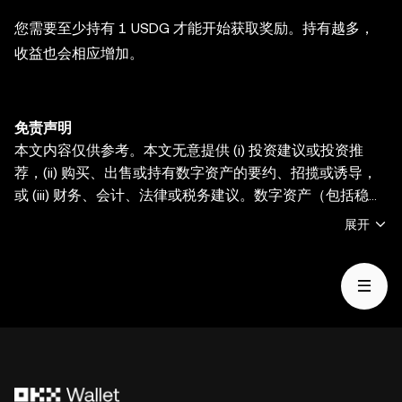
您需要至少持有 1 USDG 才能开始获取奖励。持有越多，
收益也会相应增加。
免责声明
本文内容仅供参考。本文无意提供 (i) 投资建议或投资推
荐，(ii) 购买、出售或持有数字资产的要约、招揽或诱导，
或 (iii) 财务、会计、法律或税务建议。数字资产（包括稳定
币和 NFT）受市场波动影响， 涉及高风险，并且可能会贬
展开
值。关于交易或持有数字资产是否适合您的相关问题，请咨
询您的法律/税务/投资专业人士。OKX Web3 钱包仅为一种
自托管钱包软件服务，让您可以发现并与第三方平台交互，
OKX Web3 钱包无法控制此类第三方平台的服务，也不对
其承担任何责任。并非所有产品均在所有地区提供。OKX
Web3 钱包及其相关服务不是由 OKX 交易所提供的，并受
OKX Web3 生态系统服务条款
的约束。