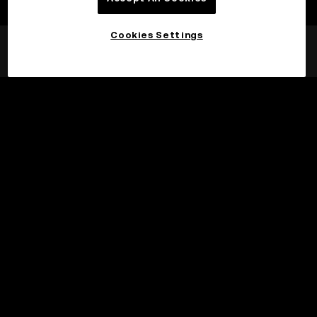
Cookies Settings
©2017 - 2026 WEB3.OKX.COM
Svenska/USD
More about OKX Wallet
Product
Support