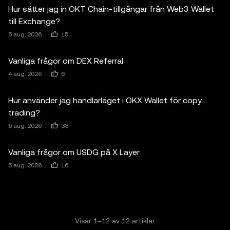
Hur sätter jag in OKT Chain-tillgångar från Web3 Wallet
till Exchange?
5 aug. 2026
15
Vanliga frågor om DEX Referral
4 aug. 2026
6
Hur använder jag handlarläget i OKX Wallet för copy
trading?
6 aug. 2026
33
Vanliga frågor om USDG på X Layer
5 aug. 2026
16
Visar
1
–
12
av
12
artiklar