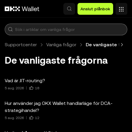
Hoppa till huvudinnehåll
Anslut plånbok
Supportcenter
Vanliga frågor
De vanligaste frågo
De vanligaste frågorna
Vad är JIT-routing?
5 aug. 2026
18
Hur använder jag OKX Wallet handlarläge för DCA-
strategihandel?
5 aug. 2026
12